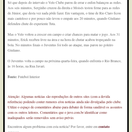
Só que depois do intervalo o Velo Clube parou de errar e enfim balançou as redes.
Aos seis minutos, Serginho cruzou da direita e Moisés testou firme para as redes
de Júnior, que desta vez nada pôde fazer. Em vantagem, o time de Rio Claro ficou
mais cauteloso e por pouco não levou o empate aos 20 minutos, quando Giuliano
defendeu chute do experiente Tuta.
Mas o Velo voltou a crescer em campo e criar chances para matar o jogo. Aos 31
minutos, Erick recebeu livre na área e na hora de chutar acabou tropeçando na
bola. No minutos finais o Juventus foi todo ao ataque, mas parou no goleiro
Giuliano.
O Juventus volta a campo na próxima quarta-feira, quando enfrenta o Rio Branco,
às 16 horas, na Rua Javari.
Fonte:
Futebol Interior
Atenção: Algumas notícias são reproduções de outros sites (com a devida
referência) podendo conter rumores e/ou notícias ainda não divulgadas pelo clube.
Utilize o espaço de comentários abaixo para debater de forma saudável os assuntos
com os outros leitores. Comentários que o juve.com.br identificar como
inadequados serão removidos sem aviso prévio.
Encontrou algum problema com esta notícia? Por favor, entre em
contato