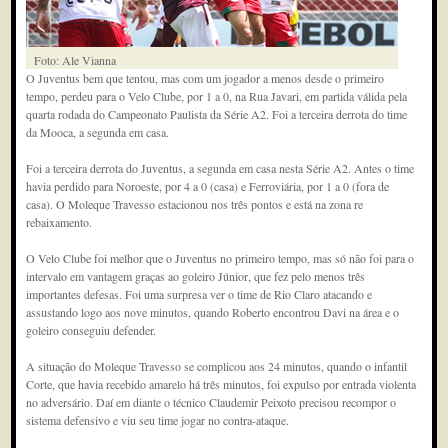
Foto: Ale Vianna
O Juventus bem que tentou, mas com um jogador a menos desde o primeiro
tempo, perdeu para o Velo Clube, por 1 a 0, na Rua Javari, em partida válida pela
quarta rodada do Campeonato Paulista da Série A2. Foi a terceira derrota do time
da Mooca, a segunda em casa.
Foi a terceira derrota do Juventus, a segunda em casa nesta Série A2. Antes o time
havia perdido para Noroeste, por 4 a 0 (casa) e Ferroviária, por 1 a 0 (fora de
casa). O Moleque Travesso estacionou nos três pontos e está na zona re
rebaixamento.
O Velo Clube foi melhor que o Juventus no primeiro tempo, mas só não foi para o
intervalo em vantagem graças ao goleiro Júnior, que fez pelo menos três
importantes defesas. Foi uma surpresa ver o time de Rio Claro atacando e
assustando logo aos nove minutos, quando Roberto encontrou Davi na área e o
goleiro conseguiu defender.
A situação do Moleque Travesso se complicou aos 24 minutos, quando o infantil
Corte, que havia recebido amarelo há três minutos, foi expulso por entrada violenta
no adversário. Daí em diante o técnico Claudemir Peixoto precisou recompor o
sistema defensivo e viu seu time jogar no contra-ataque.