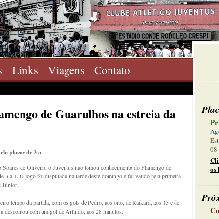
s
Links
Viagens
Contato
Plac
lamengo de Guarulhos na estreia da
Pr
Ag
Est
08 
lo placar de 3 a 1
Cl
io Soares de Oliveira, o Juventus não tomou conhecimento do Flamengo de
os 
e 3 a 1. O jogo foi disputado na tarde deste domingo e foi válido pela primeira
 Júnior.
Pró
eiro tempo da partida, com os gols de Pedro, aos oito, de Raikard, aos 15 e de
Co
casa descontou com um gol de Arlindo, aos 28 minutos.