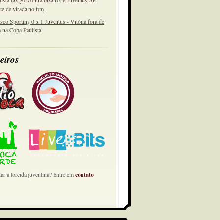
lista faz gol contra bizarro, e Juventus-SP
ce de virada no fim
sco Sporting 0 x 1 Juventus - Vitória fora de
a na Copa Paulista
eiros
ar a torcida juventina? Entre em
contato