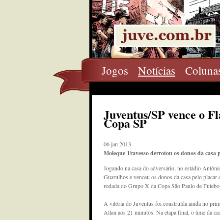
Jogos
Notícias
Coluna
Juventus/SP vence o F
Copa SP
06 jan 2013
Moleque Travesso derrotou os donos da casa pe
Jogando na casa do adversário, no estádio Antôn
Guarulhos e venceu os donos da casa pelo placar d
rodada do Grupo X da Copa São Paulo de Futebol
A vitória do Juventus foi construída ainda no prim
Allan aos 21 minutos. Na etapa final, o time da 