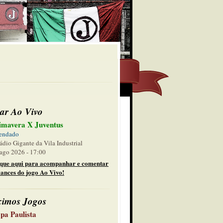
ar Ao Vivo
imavera X Juventus
endado
ádio Gigante da Vila Industrial
ago 2026 - 17:00
ique aqui para acompanhar e comentar
lances do jogo Ao Vivo!
ximos Jogos
pa Paulista