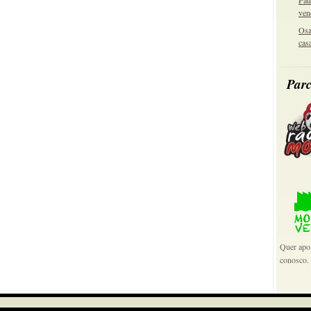
Pau
ven
Osa
cas
Parc
Quer apoi
conosco.