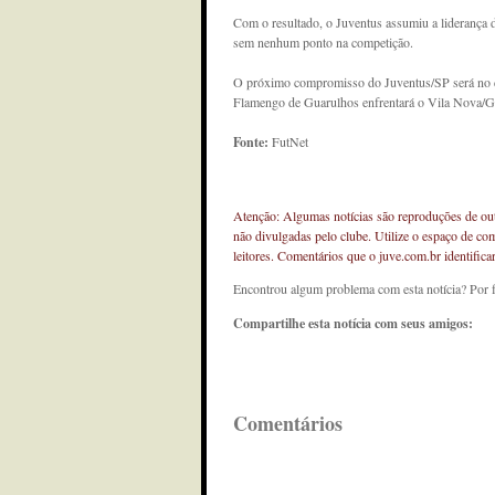
Com o resultado, o Juventus assumiu a liderança
sem nenhum ponto na competição.
O próximo compromisso do Juventus/SP será no di
Flamengo de Guarulhos enfrentará o Vila Nova/G
Fonte:
FutNet
Atenção: Algumas notícias são reproduções de outr
não divulgadas pelo clube. Utilize o espaço de co
leitores. Comentários que o juve.com.br identifi
Encontrou algum problema com esta notícia? Por 
Compartilhe esta notícia com seus amigos:
Comentários