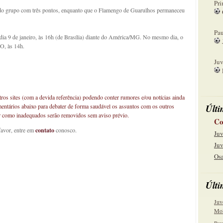
Pri
 do grupo com três pontos, enquanto que o Flamengo de Guarulhos permaneceu
08
Pau
a 9 de janeiro, às 16h (de Brasília) diante do América/MG. No mesmo dia, o
O, às 14h.
15
Juv
22
os sites (com a devida referência) podendo conter rumores e/ou notícias ainda
Últi
mentários abaixo para debater de forma saudável os assuntos com os outros
car como inadequados serão removidos sem aviso prévio.
Co
favor, entre em
contato
conosco.
Juv
Juv
Osa
Últi
Juv
Mol