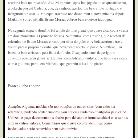
acertar a bola no travessão. Aos 25 minutos, após boa jogada do ataque atleticano,
a bola chegou até Gadelha, que, de canhota, acertou um belo chute no ângulo e
inaugurou o placar. O Moleque Travesso não desanimou e, nove minutos depois,
Maikinho sofreu pênalti. Bruno Moraes cobrou bem e deixou tudo igual.
Na segunda etapa, o domínio foi amplo do time grená, que quase alcançou a virada
em dois momentos. O primeiro foi aos 24 minutos, com Césinha, que recebeu de
calcanhar de Bruno Moraes e tocou por cima do goleiro. A bola acertou a trave,
voltou para o próprio Césinha, que novamente acertou o poste. No reflexo, Jair
bateu na bola e ela saiu pela linha de fundo. O segundo lance de perigo do
Juventus aconteceu já nos acréscimos, com Adriano Paulista, que ficou cara a cara
com o gol, mas parou em Matheus, que garantiu o 1 a 1 no placar.
Fonte:
Globo Esporte
Atenção: Algumas notícias são reproduções de outros sites (com a devida
referência) podendo conter rumores e/ou notícias ainda não divulgadas pelo clube.
Utilize o espaço de comentários abaixo para debater de forma saudável os assuntos
com os outros leitores. Comentários que o juve.com.br identificar como
inadequados serão removidos sem aviso prévio.
Encontrou algum problema com esta notícia? Por favor, entre em
contato