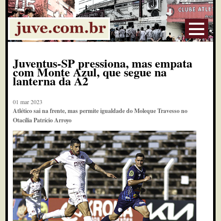
Juventus-SP pressiona, mas empata
com Monte Azul, que segue na
lanterna da A2
01 mar 2023
Atlético sai na frente, mas permite igualdade do Moleque Travesso no
Otacília Patrício Arroyo