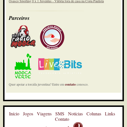
Osasco Sporting 0 x 1 Juventus - Vitória fora de casa na Copa Paulista
Parceiros
Quer apoiar a torcida juventina? Entre em
contato
conosco.
Início
Jogos
Viagens
SMS
Notícias
Colunas
Links
Contato