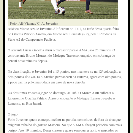
Foto: Alê Vianna / C. A. Juventus
Atlético Monte Azul e Juventus-SP ficaram no 1 a 1, na tarde desta quarta-feira,
no Otacília Patrício Arroyo, em Monte Azul Paulista (SP), pela 13ª rodada da
Série A2 do Campeonato Paulista.
O atacante Lucas Gadelha abriu o marcador para o AMA, aos 25 minutos. O
centroavante Bruno Moraes, do Moleque Travesso, empatou em cobrança de
pênalti nove minutos depois.
Na classificação, o Juventus foi a 15 pontos, mas manteve-se na 12ª colocação, a
dois pontos do G-8. Já o Atlético permaneceu na lanterna, agora com oito pontos,
e pode cair na próxima rodada em caso de nova derrota.
Os dois times voltam a jogar no domingo, às 10h. O Monte Azul enfrenta o
Linense, no Otacília Patrício Arroyo, enquanto o Moleque Travesso recebe o
Lemense, na Rua Javari.
O jogo
Foi o Juventus quem começou melhor na partida, com chutes de fora da área que
exigiram trabalho do goleiro Matheus. Só que o AMA chegou primeiro com mais
perigo. Aos 19 minutos, Dener cruzou e quase sem querer abriu o marcador ao