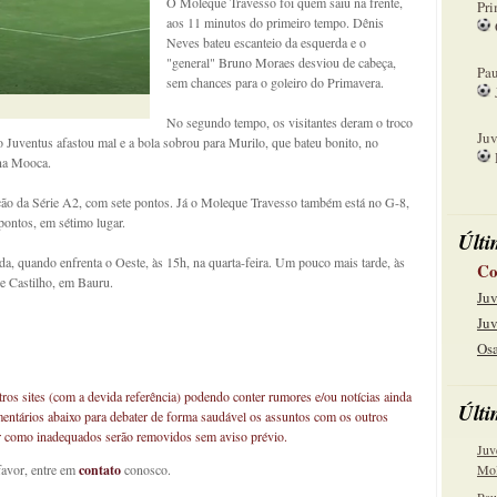
O Moleque Travesso foi quem saiu na frente,
Pri
aos 11 minutos do primeiro tempo. Dênis
Neves bateu escanteio da esquerda e o
08
"general" Bruno Moraes desviou de cabeça,
Pau
sem chances para o goleiro do Primavera.
15
No segundo tempo, os visitantes deram o troco
Juv
Juventus afastou mal e a bola sobrou para Murilo, que bateu bonito, no
 na Mooca.
22
ação da Série A2, com sete pontos. Já o Moleque Travesso também está no G-8,
pontos, em sétimo lugar.
Últi
a, quando enfrenta o Oeste, às 15h, na quarta-feira. Um pouco mais tarde, às
Co
de Castilho, em Bauru.
Juv
Juv
Osa
os sites (com a devida referência) podendo conter rumores e/ou notícias ainda
Últi
mentários abaixo para debater de forma saudável os assuntos com os outros
car como inadequados serão removidos sem aviso prévio.
Juv
favor, entre em
contato
conosco.
Mol