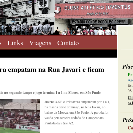
s
Links
Viagens
Contato
Plac
ra empatam na Rua Javari e ficam
Pr
Ag
Est
08 
ala no segundo tempo e jogo termina 1 a 1 na Mooca, em São Paulo
Cl
Juventus-SP e Primavera empataram por 1 a 1,
os 
na manhã deste domingo, na Rua Javari, no
bairro da Mooca, em São Paulo. A partida foi
válida pela terceira rodada do Campeonato
Pró
Paulista da Série A2.
Co