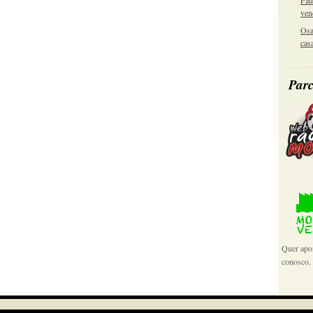
Pau
ven
Osa
cas
Parc
Quer apoi
conosco.