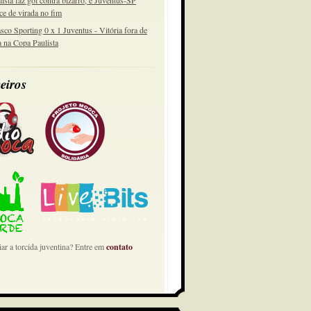
lista faz gol contra bizarro, e Juventus-SP
ce de virada no fim
sco Sporting 0 x 1 Juventus - Vitória fora de
a na Copa Paulista
eiros
ar a torcida juventina? Entre em
contato