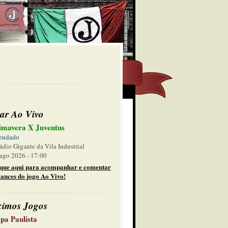
ar Ao Vivo
imavera X Juventus
endado
ádio Gigante da Vila Industrial
ago 2026 - 17:00
ique aqui para acompanhar e comentar
lances do jogo Ao Vivo!
ximos Jogos
pa Paulista