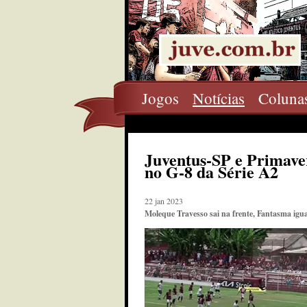
Jogos
Notícias
Coluna
Juventus-SP e Primave
no G-8 da Série A2
22 jan 2023
Moleque Travesso sai na frente, Fantasma igu