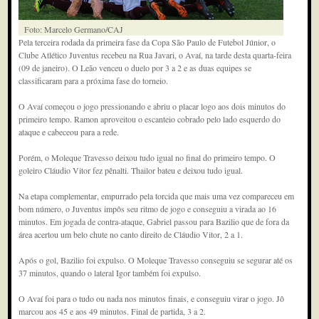
Foto: Marcelo Germano/CAJ
Pela terceira rodada da primeira fase da Copa São Paulo de Futebol Júnior, o
Clube Atlético Juventus recebeu na Rua Javari, o Avaí, na tarde desta quarta-feira
(09 de janeiro). O Leão venceu o duelo por 3 a 2 e as duas equipes se
classificaram para a próxima fase do torneio.
O Avaí começou o jogo pressionando e abriu o placar logo aos dois minutos do
primeiro tempo. Ramon aproveitou o escanteio cobrado pelo lado esquerdo do
ataque e cabeceou para a rede.
Porém, o Moleque Travesso deixou tudo igual no final do primeiro tempo. O
goleiro Cláudio Vitor fez pênalti. Thailor bateu e deixou tudo igual.
Na etapa complementar, empurrado pela torcida que mais uma vez compareceu em
bom número, o Juventus impôs seu ritmo de jogo e conseguiu a virada ao 16
minutos. Em jogada de contra-ataque, Gabriel passou para Bazilio que de fora da
área acertou um belo chute no canto direito de Cláudio Vitor, 2 a 1.
Após o gol, Bazilio foi expulso. O Moleque Travesso conseguiu se segurar até os
37 minutos, quando o lateral Igor também foi expulso.
O Avaí foi para o tudo ou nada nos minutos finais, e conseguiu virar o jogo. Jô
marcou aos 45 e aos 49 minutos. Final de partida, 3 a 2.