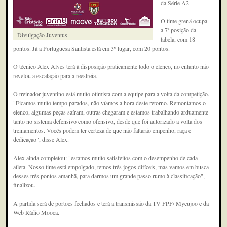
da Série A2.
O time grená ocupa
a 7ª posição da
Divulgação Juventus
tabela, com 18
pontos. Já a Portuguesa Santista está em 3º lugar, com 20 pontos.
O técnico Alex Alves terá à disposição praticamente todo o elenco, no entanto não
revelou a escalação para a reestreia.
O treinador juventino está muito otimista com a equipe para a volta da competição.
"Ficamos muito tempo parados, não víamos a hora deste retorno. Remontamos o
elenco, algumas peças saíram, outras chegaram e estamos trabalhando arduamente
tanto no sistema defensivo como ofensivo, desde que foi autorizado a volta dos
treinamentos. Vocês podem ter certeza de que não faltarão empenho, raça e
dedicação", disse Alex.
Alex ainda completou: "estamos muito satisfeitos com o desempenho de cada
atleta. Nosso time está empolgado, temos três jogos difíceis, mas vamos em busca
desses três pontos amanhã, para darmos um grande passo rumo à classificação",
finalizou.
A partida será de portões fechados e terá a transmissão da TV FPF/ Mycujoo e da
Web Rádio Mooca.