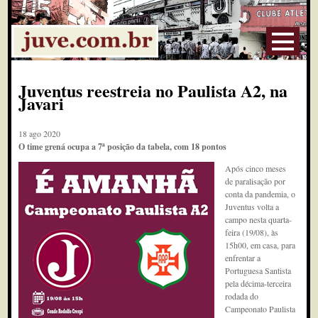
Juventus reestreia no Paulista A2, na
Javari
18 ago 2020
O time grená ocupa a 7ª posição da tabela, com 18 pontos
Após cinco meses
de paralisação por
conta da pandemia, o
Juventus volta a
campo nesta quarta-
feira (19/08), às
15h00, em casa, para
enfrentar a
Portuguesa Santista
pela décima-terceira
rodada do
Campeonato Paulista