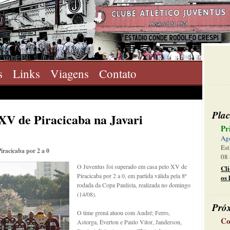
s
Links
Viagens
Contato
Plac
XV de Piracicaba na Javari
Pr
Ag
Est
iracicaba por 2 a 0
08 
O Juventus foi superado em casa pelo XV de
Cl
Piracicaba por 2 a 0, em partida válida pela 8ª
os 
rodada da Copa Paulista, realizada no domingo
(14/08).
Pró
O time grená atuou com André; Ferro,
Co
Astorga, Éverton e Paulo Vitor, Janderson,