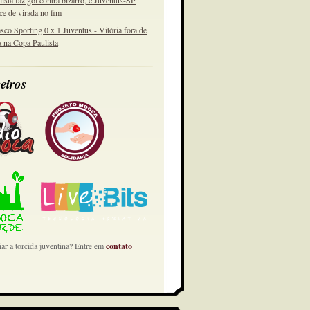
lista faz gol contra bizarro, e Juventus-SP
ce de virada no fim
sco Sporting 0 x 1 Juventus - Vitória fora de
a na Copa Paulista
eiros
ar a torcida juventina? Entre em
contato