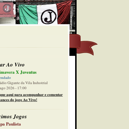
ar Ao Vivo
imavera X Juventus
endado
ádio Gigante da Vila Industrial
ago 2026 - 17:00
ique aqui para acompanhar e comentar
lances do jogo Ao Vivo!
ximos Jogos
pa Paulista