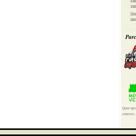
Pau
ven
Osa
cas
Parc
Quer apoi
conosco.