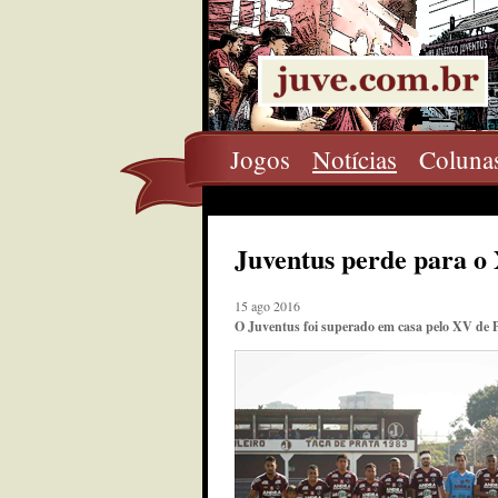
Jogos
Notícias
Coluna
Juventus perde para o 
15 ago 2016
O Juventus foi superado em casa pelo XV de P