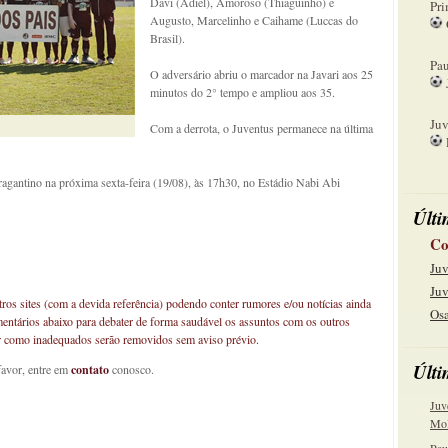
Davi (Adiel), Amoroso (Thiaguinho) e
Pri
Augusto, Marcelinho e Caihame (Luccas do
Brasil).
08
Pau
O adversário abriu o marcador na Javari aos 25
minutos do 2° tempo e ampliou aos 35.
15
Juv
Com a derrota, o Juventus permanece na última
22
ragantino na próxima sexta-feira (19/08), às 17h30, no Estádio Nabi Abi
Últi
Co
Juv
Juv
os sites (com a devida referência) podendo conter rumores e/ou notícias ainda
Osa
mentários abaixo para debater de forma saudável os assuntos com os outros
car como inadequados serão removidos sem aviso prévio.
Últi
favor, entre em
contato
conosco.
Juv
Mol