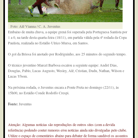
Foto: Alê Vianna / C. A. Juventus
Embaixo de muita chuva, a equipe grená foi superada pela Portuguesa Santista por
1 a 0, na tarde desta quarta-feira (18/11), em partida válida pela 4ª rodada da Copa
Paulista, realizada no Estádio Ulrico Mursa, em Santos.
O gol da Briosa foi anotado por Rodriguinho, aos 25 minutos do segundo tempo.
O técnico juventino Marcel Barbosa escalou a seguinte equipe: André Dias,
Douglas, Pablo, Lucas Augusto, Wesley, Alê, Cristian, Dudu, Nathan, Wilson e
Lucas Ybom.
Na próxima rodada, o Juventus encara a Ponte Preta no domingo (22/11), às
15h00, no Estádio Conde Rodolfo Crespi.
Fonte:
Juventus
Atenção: Algumas notícias são reproduções de outros sites (com a devida
referência) podendo conter rumores e/ou notícias ainda não divulgadas pelo clube.
Utilize o espaço de comentários abaixo para debater de forma saudável os assuntos