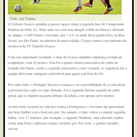
Foto: Ale Vianna
O Grêmio Osasco caminha a passos largos rumo à segunda fase do Campeonato
Paulista da Série A2. Mais uma vez com uma atuação sólida na defesa e eficiente
no ataque, o GEO bateu o Juventus, por 2 a 0, na tarde desta quarta-feira, na Rua
Javari, em São Paulo, na abertura da nona rodada. O jogo contou com transmissão
exclusiva da TV Esporte Osasco.
Com este importante resultado, o time de Osasco mantém a liderança isolada da
competição, com 20 pontos. Esta foi a quarta vitória consecutiva do clube da
Grande São Paulo, sendo a segunda consecutiva como visitante. A sequência faz a
equipe abrir uma vantagem confortável para quem está fora do G8.
Por outro lado, o Moleque Travesso começa a ver a possibilidade de se classificar
à próxima fase cada vez mais distante. Foi a segunda derrota seguida do clube
grená, que se mantém na parte debaixo da tabela, com apenas nove pontos.
Assim como ocorrera no clássico contra a Portuguesa, o Juventus até apresentou
um bom futebol com a bola nos pés. No entanto, o time voltou a cometer seguidas
falhas. Aos 17 minutos, por exemplo, o zagueiro Matheus, mal colocado, tentou
cortar uma bola e cabeceou contra o próprio gol. Por sorte, o goleiro Juninho
salvou.