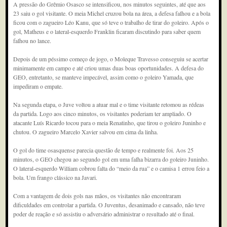
A pressão do Grêmio Osasco se intensificou, nos minutos seguintes, até que aos
23 saiu o gol visitante. O meia Michel cruzou bola na área, a defesa falhou e a bola
ficou com o zagueiro Léo Kanu, que só teve o trabalho de tirar do goleiro. Após o
gol, Matheus e o lateral-esquerdo Franklin ficaram discutindo para saber quem
falhou no lance.
Depois de um péssimo começo de jogo, o Moleque Travesso conseguiu se acertar
minimamente em campo e até criou umas duas boas oportunidades. A defesa do
GEO, entretanto, se manteve impecável, assim como o goleiro Yamada, que
impediram o empate.
Na segunda etapa, o Juve voltou a atuar mal e o time visitante retomou as rédeas
da partida. Logo aos cinco minutos, os visitantes poderiam ter ampliado. O
atacante Luís Ricardo tocou para o meia Renatinho, que tirou o goleiro Juninho e
chutou. O zagueiro Marcelo Xavier salvou em cima da linha.
O gol do time osasquense parecia questão de tempo e realmente foi. Aos 25
minutos, o GEO chegou ao segundo gol em uma falha bizarra do goleiro Juninho.
O lateral-esquerdo William cobrou falta do “meio da rua” e o camisa 1 errou feio a
bola. Um frango clássico na Javari.
Com a vantagem de dois gols nas mãos, os visitantes não encontraram
dificuldades em controlar a partida. O Juventus, desanimado e cansado, não teve
poder de reação e só assistiu o adversário administrar o resultado até o final.