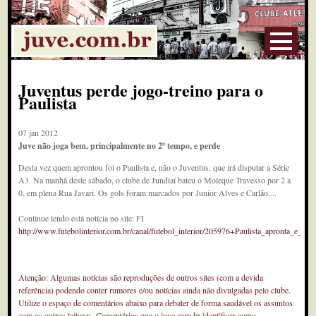
Juventus perde jogo-treino para o
Paulista
07 jan 2012
Juve não joga bem, principalmente no 2º tempo, e perde
Desta vez quem aprontou foi o Paulista e, não o Juventus, que irá disputar a Série
A3. Na manhã deste sábado, o clube de Jundiaí bateu o Moleque Travesso por 2 a
0, em plena Rua Javari. Os gols foram marcados por Junior Alves e Carlão....
Continue lendo está notícia no site: FI
http://www.futebolinterior.com.br/canal/futebol_interior/205976+Paulista_apronta_e_v
Atenção: Algumas notícias são reproduções de outros sites (com a devida
referência) podendo conter rumores e/ou notícias ainda não divulgadas pelo clube.
Utilize o espaço de comentários abaixo para debater de forma saudável os assuntos
com os outros leitores. Comentários que o juve.com.br identificar como