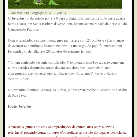
Ale Vianna/Divulgação C.A. Juventus
O Juventus foi derrotado por 1 a 0 para o União Barbarense na noite desta quarta-
feira (12/04), em Santa Bárbara d'Oeste, pela décima sétima rodada da Série A2 do
Campeonato Paulista.
Com o resultado, a equipe mooquense permanece com 24 pontos e vê as chances
de avançar às semifinais ficarem menores. O único gol do jogo foi marcado por
Fernandinho, de falta, aos 20 minutos do primeiro tempo.
"Foi um confronto bastante complicado. Não tivemos uma boa atuação como em
outras partidas disputadas longe dos nossos domínios. Além disto, não
conseguimos aproveitar as oportunidades que nós criamos", disse o técnico
Wilson Júnior.
No próximo domingo (16/04), às 10h00, o time grená recebe o Batatais no Estádio
da Rua Javari.
Fonte:
Juventus
Atenção: Algumas notícias são reproduções de outros sites (com a devida
referência) podendo conter rumores e/ou notícias ainda não divulgadas pelo clube.