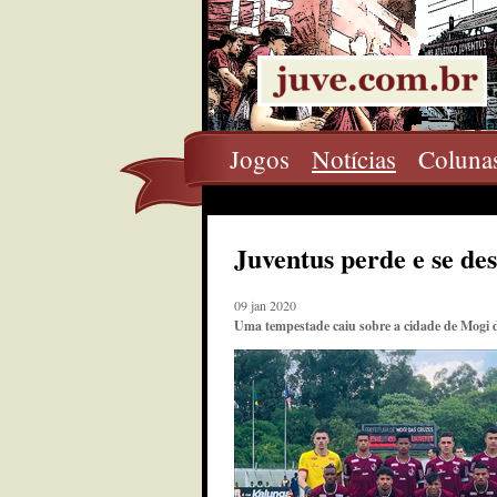
Jogos
Notícias
Coluna
Juventus perde e se de
09 jan 2020
Uma tempestade caiu sobre a cidade de Mogi d