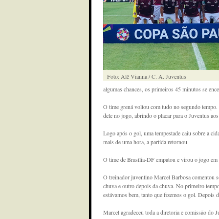
Foto: Alê Vianna / C. A. Juventus
algumas chances, os primeiros 45 minutos se ence
O time grená voltou com tudo no segundo tempo. 
dele no jogo, abrindo o placar para o Juventus aos
Logo após o gol, uma tempestade caiu sobre a cid
mais de uma hora, a partida retornou.
O time de Brasília-DF empatou e virou o jogo em
O treinador juventino Marcel Barbosa comentou so
chuva e outro depois da chuva. No primeiro temp
estávamos bem, tanto que fizemos o gol. Depois d
Marcel agradeceu toda a diretoria e comissão do J