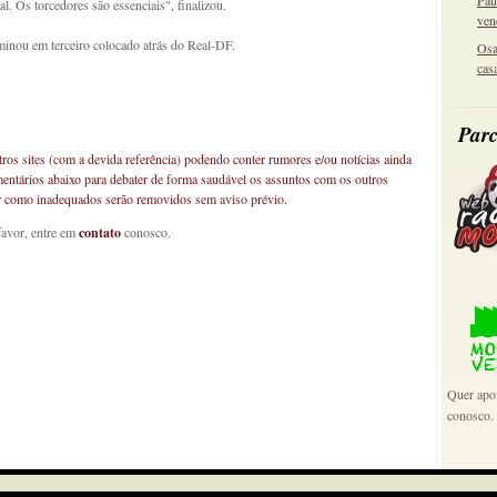
Pau
l. Os torcedores são essenciais", finalizou.
ven
minou em terceiro colocado atrás do Real-DF.
Osa
cas
Parc
os sites (com a devida referência) podendo conter rumores e/ou notícias ainda
mentários abaixo para debater de forma saudável os assuntos com os outros
car como inadequados serão removidos sem aviso prévio.
favor, entre em
contato
conosco.
Quer apoi
conosco.