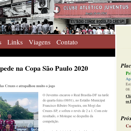
s
Links
Viagens
Contato
Plac
spede na Copa São Paulo 2020
Pr
Ag
Est
as Cruzes e atrapalhou muito o jogo
08 
O Juventus encarou o Real Brasília-DF na tarde
Cl
de quarta-feira (08/01), no Estádio Municipal
os 
Francisco Ribeiro Nogueira, em Mogi das
Cruzes-SP, e sofreu o revés de 2 a 1. Com este
resultado, o Moleque se despediu da
Pró
competição.
Co