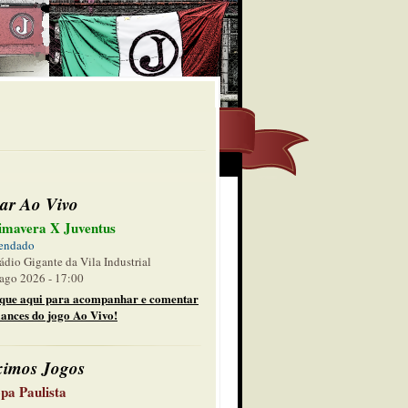
ar Ao Vivo
imavera X Juventus
endado
ádio Gigante da Vila Industrial
ago 2026 - 17:00
ique aqui para acompanhar e comentar
lances do jogo Ao Vivo!
ximos Jogos
pa Paulista