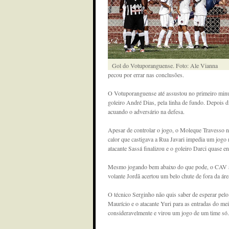
Gol do Votuporanguense. Foto: Ale Vianna
pecou por errar nas conclusões.
O Votuporanguense até assustou no primeiro minut
goleiro André Dias, pela linha de fundo. Depois d
acuando o adversário na defesa.
Apesar de controlar o jogo, o Moleque Travesso n
calor que castigava a Rua Javari impedia um jogo
atacante Sassá finalizou e o goleiro Darci quase e
Mesmo jogando bem abaixo do que pode, o CAV ai
volante Jordã acertou um belo chute de fora da áre
O técnico Serginho não quis saber de esperar pel
Maurício e o atacante Yuri para as entradas do m
consideravelmente e virou um jogo de um time só.