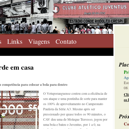
s
Links
Viagens
Contato
Plac
rde em casa
Pr
Ag
Est
 competência para colocar a bola para dentro
08 
O Votuporanguense contou com a eficiência de
Cl
seu ataque e uma pontinha de sorte para manter
os 
os 100% de aproveitamento no Campeonato
Paulista da Série A3. Mesmo após ser
pressionado por quase todos os 90 minutos, o
Pró
CAV deu uma de Moleque Travesso, jogou por
Co
uma bola e bateu o Juventus, por 1 a 0, na