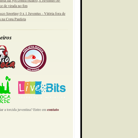
lista faz gol contra bizarro, e Juventus-SP
ce de virada no fim
sco Sporting 0 x 1 Juventus - Vitória fora de
a na Copa Paulista
eiros
ar a torcida juventina? Entre em
contato