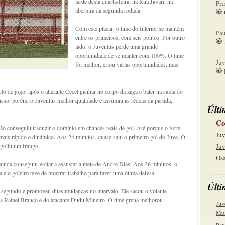
tarde desta quarta-feira, na Rua Javari, na
Pri
abertura da segunda rodada.
08
Com este placar, o time do Interior se mantém
Pau
entre os primeiros, com seis pontos. Por outro
lado, o Juventus perde uma grande
15
oportunidade de se manter com 100%. O time
Juv
foi melhor, criou várias oportunidades, mas
22
o de jogo, após o atacante Cecel ganhar no corpo da zaga e bater na saída do
isso, porém, o Juventus melhor qualidade e assumiu as rédeas da partida,
Últi
Co
ão conseguiu traduzir o domínio em chances reais de gol. Até porque o forte
Juv
 mais rápido e dinâmico. Aos 24 minutos, quase saiu o primeiro gol do Juve. O
ngoliu um frango.
Juv
Osa
nda conseguiu voltar a assustar a meta de André Dias. Aos 36 minutos, o
a e o goleiro teve de mostrar trabalho para fazer uma ótima defesa.
Últi
o segundo e promoveu duas mudanças no intervalo. Ele sacou o volante
eia Rafael Branco e do atacante Dudu Mineiro. O time grená melhorou
Juv
Mol