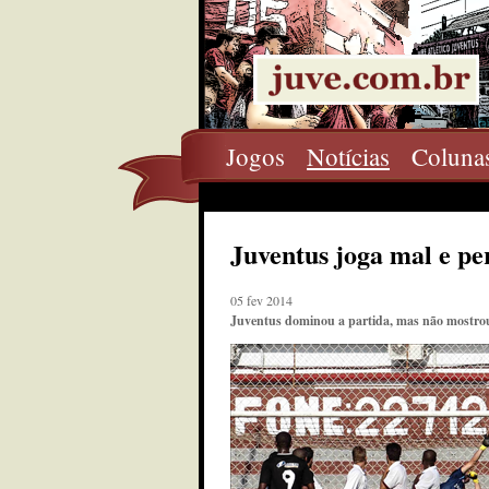
Jogos
Notícias
Coluna
Juventus joga mal e pe
05 fev 2014
Juventus dominou a partida, mas não mostrou