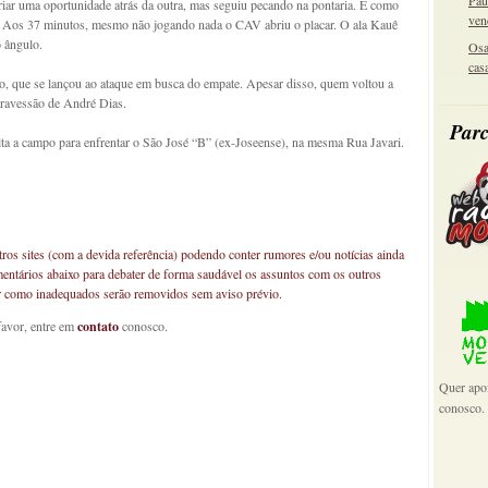
Pau
iar uma oportunidade atrás da outra, mas seguiu pecando na pontaria. E como
ven
. Aos 37 minutos, mesmo não jogando nada o CAV abriu o placar. O ala Kauê
o ângulo.
Osa
cas
no, que se lançou ao ataque em busca do empate. Apesar disso, quem voltou a
 travessão de André Dias.
Parc
ta a campo para enfrentar o São José “B” (ex-Joseense), na mesma Rua Javari.
os sites (com a devida referência) podendo conter rumores e/ou notícias ainda
mentários abaixo para debater de forma saudável os assuntos com os outros
car como inadequados serão removidos sem aviso prévio.
favor, entre em
contato
conosco.
Quer apoi
conosco.