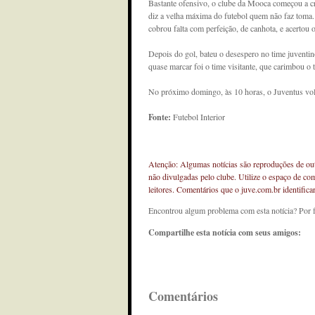
Bastante ofensivo, o clube da Mooca começou a cr
diz a velha máxima do futebol quem não faz toma
cobrou falta com perfeição, de canhota, e acertou 
Depois do gol, bateu o desespero no time juventi
quase marcar foi o time visitante, que carimbou o
No próximo domingo, às 10 horas, o Juventus vol
Fonte:
Futebol Interior
Atenção: Algumas notícias são reproduções de outr
não divulgadas pelo clube. Utilize o espaço de co
leitores. Comentários que o juve.com.br identifi
Encontrou algum problema com esta notícia? Por 
Compartilhe esta notícia com seus amigos:
Comentários