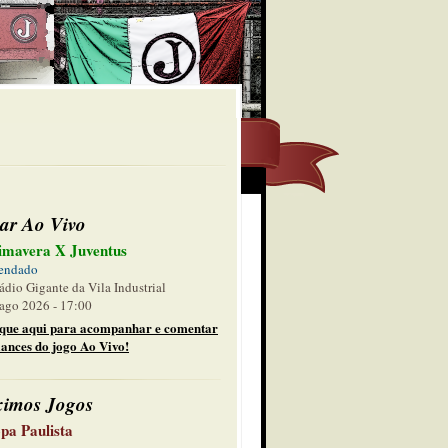
ar Ao Vivo
imavera X Juventus
endado
ádio Gigante da Vila Industrial
ago 2026 - 17:00
ique aqui para acompanhar e comentar
lances do jogo Ao Vivo!
ximos Jogos
pa Paulista