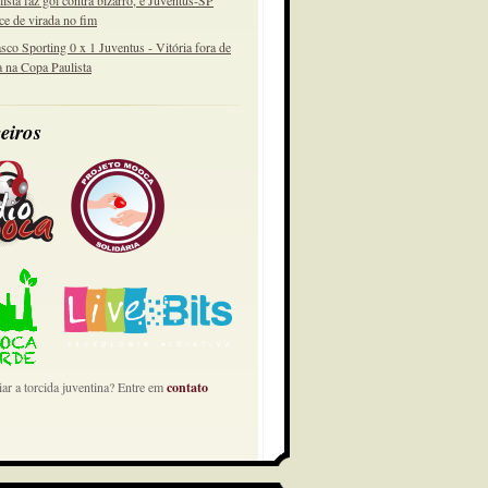
lista faz gol contra bizarro, e Juventus-SP
ce de virada no fim
sco Sporting 0 x 1 Juventus - Vitória fora de
a na Copa Paulista
eiros
ar a torcida juventina? Entre em
contato