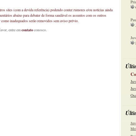
Pri
os sites (com a devida referência) podendo conter rumores e/ou notícias ainda
08
mentários abaixo para debater de forma saudável os assuntos com os outros
Pau
car como inadequados serão removidos sem aviso prévio.
favor, entre em
contato
conosco.
15
Juv
22
Últi
Co
Juv
Juv
Osa
Últi
Juv
Mol