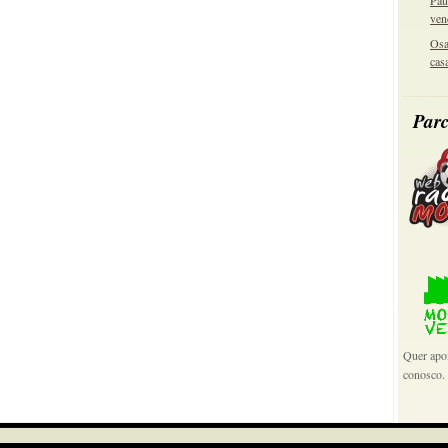
Pau
ven
Osa
cas
Parc
Quer apoi
conosco.