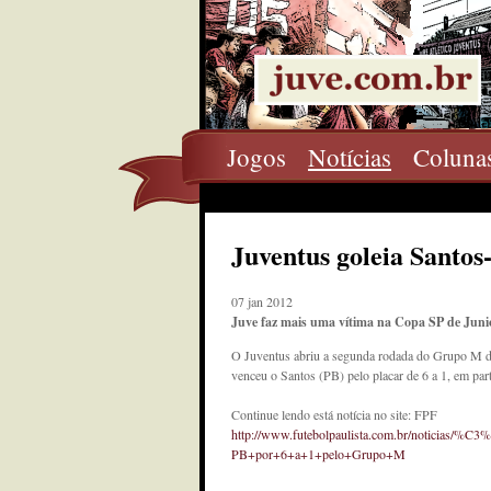
Jogos
Notícias
Coluna
Juventus goleia Santo
07 jan 2012
Juve faz mais uma vítima na Copa SP de Juni
O Juventus abriu a segunda rodada do Grupo M d
venceu o Santos (PB) pelo placar de 6 a 1, em part
Continue lendo está notícia no site: FPF
http://www.futebolpaulista.com.br/noticias/%C3
PB+por+6+a+1+pelo+Grupo+M