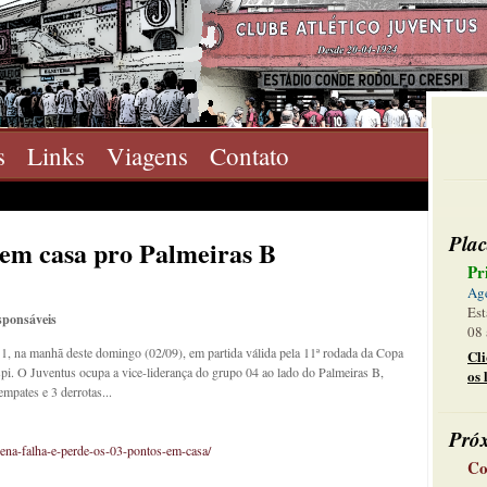
s
Links
Viagens
Contato
Plac
 em casa pro Palmeiras B
Pr
Ag
Est
sponsáveis
08 
 1, na manhã deste domingo (02/09), em partida válida pela 11ª rodada da Copa
Cl
pi. O Juventus ocupa a vice-liderança do grupo 04 ao lado do Palmeiras B,
os 
mpates e 3 derrotas...
Pró
ena-falha-e-perde-os-03-pontos-em-casa/
Co