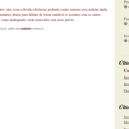
Pri
os sites (com a devida referência) podendo conter rumores e/ou notícias ainda
08
mentários abaixo para debater de forma saudável os assuntos com os outros
Pau
car como inadequados serão removidos sem aviso prévio.
favor, entre em
contato
conosco.
15
Juv
22
Últi
Co
Juv
Juv
Osa
Últi
Juv
Mol