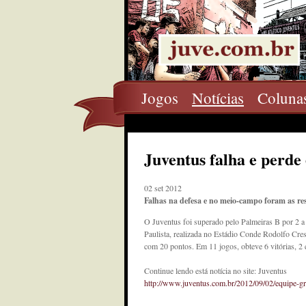
Jogos
Notícias
Coluna
Juventus falha e perde
02 set 2012
Falhas na defesa e no meio-campo foram as re
O Juventus foi superado pelo Palmeiras B por 2 a
Paulista, realizada no Estádio Conde Rodolfo Cres
com 20 pontos. Em 11 jogos, obteve 6 vitórias, 2 e
Continue lendo está notícia no site: Juventus
http://www.juventus.com.br/2012/09/02/equipe-gr