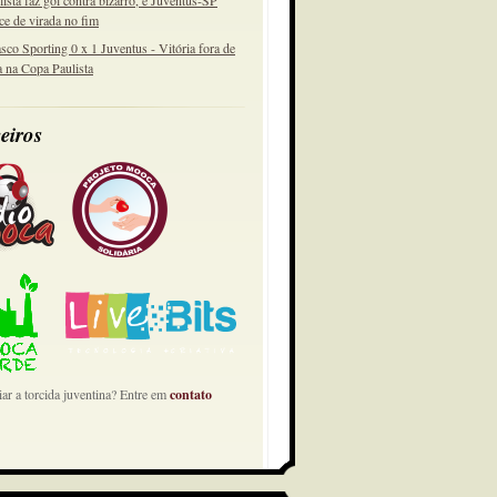
lista faz gol contra bizarro, e Juventus-SP
ce de virada no fim
sco Sporting 0 x 1 Juventus - Vitória fora de
a na Copa Paulista
eiros
ar a torcida juventina? Entre em
contato