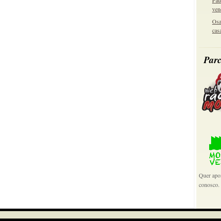
Pau
ven
Osa
cas
Parc
Quer apoi
conosco.