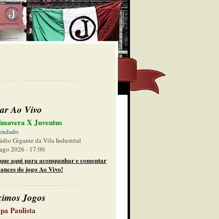
ar Ao Vivo
imavera X Juventus
endado
ádio Gigante da Vila Industrial
ago 2026 - 17:00
ique aqui para acompanhar e comentar
lances do jogo Ao Vivo!
ximos Jogos
pa Paulista