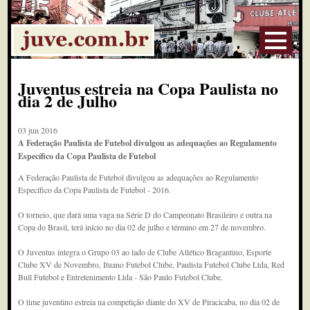
Juventus estreia na Copa Paulista no
dia 2 de Julho
03 jun 2016
A Federação Paulista de Futebol divulgou as adequações ao Regulamento
Específico da Copa Paulista de Futebol
A Federação Paulista de Futebol divulgou as adequações ao Regulamento
Específico da Copa Paulista de Futebol - 2016.
O torneio, que dará uma vaga na Série D do Campeonato Brasileiro e outra na
Copa do Brasil, terá início no dia 02 de julho e término em 27 de novembro.
O Juventus integra o Grupo 03 ao lado de Clube Atlético Bragantino, Esporte
Clube XV de Novembro, Ituano Futebol Clube, Paulista Futebol Clube Ltda, Red
Bull Futebol e Entretenimento Ltda - São Paulo Futebol Clube.
O time juventino estreia na competição diante do XV de Piracicaba, no dia 02 de