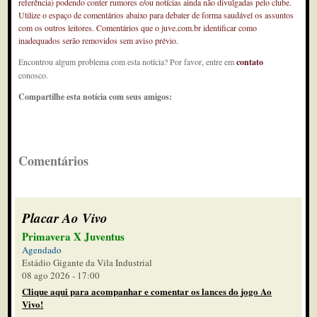
referência) podendo conter rumores e/ou notícias ainda não divulgadas pelo clube.
Utilize o espaço de comentários abaixo para debater de forma saudável os assuntos
com os outros leitores. Comentários que o juve.com.br identificar como
inadequados serão removidos sem aviso prévio.
Encontrou algum problema com esta notícia? Por favor, entre em
contato
conosco.
Compartilhe esta notícia com seus amigos:
Comentários
Placar Ao Vivo
Primavera X Juventus
Agendado
Estádio Gigante da Vila Industrial
08 ago 2026 - 17:00
Clique aqui para acompanhar e comentar os lances do jogo Ao
Vivo!