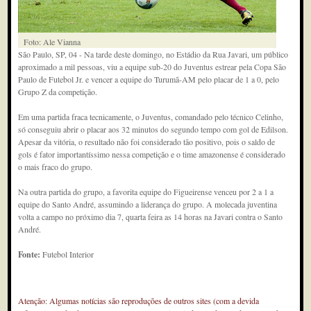
Foto: Ale Vianna
São Paulo, SP, 04 - Na tarde deste domingo, no Estádio da Rua Javari, um público
aproximado a mil pessoas, viu a equipe sub-20 do Juventus estrear pela Copa São
Paulo de Futebol Jr. e vencer a equipe do Turumã-AM pelo placar de 1 a 0, pelo
Grupo Z da competição.
Em uma partida fraca tecnicamente, o Juventus, comandado pelo técnico Celinho,
só conseguiu abrir o placar aos 32 minutos do segundo tempo com gol de Edilson.
Apesar da vitória, o resultado não foi considerado tão positivo, pois o saldo de
gols é fator importantíssimo nessa competição e o time amazonense é considerado
o mais fraco do grupo.
Na outra partida do grupo, a favorita equipe do Figueirense venceu por 2 a 1 a
equipe do Santo André, assumindo a liderança do grupo. A molecada juventina
volta a campo no próximo dia 7, quarta feira as 14 horas na Javari contra o Santo
André.
Fonte:
Futebol Interior
Atenção: Algumas notícias são reproduções de outros sites (com a devida