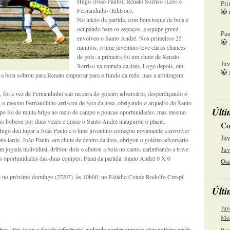
Hugo (João Paulo); Renato Sorriso (Leo) e
Pri
Fernandinho (Edilson).
No início da partida, com bom toque de bola e
08
ocupando bem os espaços, a equipe grená
Pau
envolveu o Santo André. Nos primeiros 25
minutos, o time juventino teve claras chances
15
de gols: a primeira foi um chute de Renato
Juv
Sorriso na entrada da área. Logo depois, em
 a bola sobrou para Renato empurrar para o fundo da rede, mas a arbitragem
22
 foi a vez de Fernandinho sair na cara do goleiro adversário, desperdiçando o
s, o mesmo Fernandinho arriscou de fora da área, obrigando o arqueiro do Santo
Últi
mpo foi de muita briga no meio de campo e poucas oportunidades, mas mesmo
us bobeou por duas vezes e quase o Santo André inaugurou o placar.
Co
ugo deu lugar a João Paulo e o time juventino começou novamente a envolver
Juv
s tarde, João Paulo, em chute de dentro da área, obrigou o goleiro adversário
m jogada individual, driblou dois e chutou a bola no canto, carimbando a trave.
Juv
s oportunidades das duas equipes. Final da partida: Santo André 0 X 0
Osa
té no próximo domingo (27/07), às 10h00, no Estádio Conde Rodolfo Crespi.
Últi
Juv
Mol
os sites (com a devida referência) podendo conter rumores e/ou notícias ainda