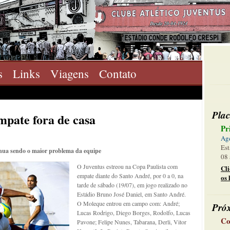
s
Links
Viagens
Contato
Plac
mpate fora de casa
Pr
Ag
Est
inua sendo o maior problema da equipe
08 
O Juventus estreou na Copa Paulista com
Cl
empate diante do Santo André, por 0 a 0, na
os 
tarde de sábado (19/07), em jogo realizado no
Estádio Bruno José Daniel, em Santo André.
O Moleque entrou em campo com: André;
Pró
Lucas Rodrigo, Diego Borges, Rodolfo, Lucas
Co
Pavone; Felipe Nunes, Tabarana, Derli, Vitor