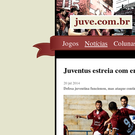
Jogos
Notícias
Coluna
Juventus estreia com e
20 jul 2014
Defesa juventina funcionou, mas ataque cont