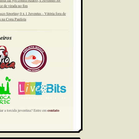
lista faz gol contra bizarro, e Juventus-SP
ce de virada no fim
sco Sporting 0 x 1 Juventus - Vitória fora de
a na Copa Paulista
eiros
ar a torcida juventina? Entre em
contato