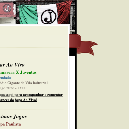
ar Ao Vivo
imavera X Juventus
endado
ádio Gigante da Vila Industrial
ago 2026 - 17:00
ique aqui para acompanhar e comentar
lances do jogo Ao Vivo!
ximos Jogos
pa Paulista