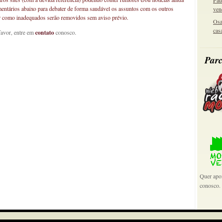
Pau
mentários abaixo para debater de forma saudável os assuntos com os outros
ven
car como inadequados serão removidos sem aviso prévio.
Osa
cas
favor, entre em
contato
conosco.
Parc
Quer apoi
conosco.