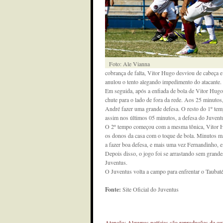
Foto: Ale Vianna
cobrança de falta, Vitor Hugo desviou de cabeça e
anulou o tento alegando impedimento do atacante.
Em seguida, após a enfiada de bola de Vitor Hugo,
chute para o lado de fora da rede. Aos 25 minuto
André fazer uma grande defesa. O resto do 1º te
assim nos últimos 05 minutos, a defesa do Juvent
O 2º tempo começou com a mesma tônica, Vitor H
os donos da casa com o toque de bola. Minutos mai
a fazer boa defesa, e mais uma vez Fernandinho, e
Depois disso, o jogo foi se arrastando sem grande
Juventus.
O Juventus volta a campo para enfrentar o Tauba
Fonte:
Site Oficial do Juventus
Atenção: Algumas notícias são reproduções de outr