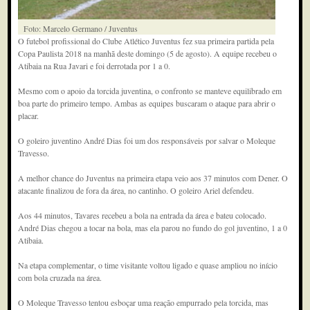
Foto: Marcelo Germano / Juventus
O futebol profissional do Clube Atlético Juventus fez sua primeira partida pela
Copa Paulista 2018 na manhã deste domingo (5 de agosto). A equipe recebeu o
Atibaia na Rua Javari e foi derrotada por 1 a 0.
Mesmo com o apoio da torcida juventina, o confronto se manteve equilibrado em
boa parte do primeiro tempo. Ambas as equipes buscaram o ataque para abrir o
placar.
O goleiro juventino André Dias foi um dos responsáveis por salvar o Moleque
Travesso.
A melhor chance do Juventus na primeira etapa veio aos 37 minutos com Dener. O
atacante finalizou de fora da área, no cantinho. O goleiro Ariel defendeu.
Aos 44 minutos, Tavares recebeu a bola na entrada da área e bateu colocado.
André Dias chegou a tocar na bola, mas ela parou no fundo do gol juventino, 1 a 0
Atibaia.
Na etapa complementar, o time visitante voltou ligado e quase ampliou no início
com bola cruzada na área.
O Moleque Travesso tentou esboçar uma reação empurrado pela torcida, mas