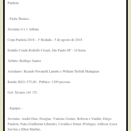
Paulista.
- Ficha Técnica -
Juventus 0 x 1 Atibaia
Copa Paulista 2018 - 1ª Rodada - 5 de agosto de 2018
Estádio Conde Rodolfo Crespi, São Paulo-SP - 10 horas
Árbitro: Rodrigo Santos
Auxiliares: Ricardo Pavanelli Lanutto e William Trufelli Malaquias
Renda: R$21.575,00 - Público: 1309 pessoas
Gol: Tavares (44' 1T)
- Equipes -
Juventus: André Dias; Douglas, Vinícius Gomes, Robson e Vanlilo; Diego
Paulista, Nata (Guilherme Liberato), Cesinha e Dener (Portuga); Adilson (Luca
Savóia) e Elton Martins.