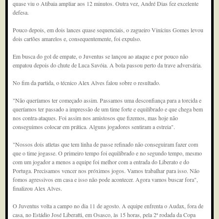
quase viu o Atibaia ampliar aos 12 minutos. Outra vez, André Dias fez excelente
defesa.
Pouco depois, em dois lances quase sequenciais, o zagueiro Vinícius Gomes levou
dois cartões amarelos e, consequentemente, foi expulso.
Em busca do gol de empate, o Juventus se lançou ao ataque e por pouco não
empatou depois do chute de Luca Savóia. A bola passou perto da trave adversária.
No fim da partida, o técnico Alex Alves falou sobre o resultado.
"Não queríamos ter começado assim. Passamos uma desconfiança para a torcida e
queríamos ter passado a impressão de um time forte e equilibrado e que chega bem
nos contra-ataques. Foi assim nos amistosos que fizemos, mas hoje não
conseguimos colocar em prática. Alguns jogadores sentiram a estreia".
"Nossos dois atletas que tem linha de passe refinado não conseguiram fazer com
que o time jogasse. O primeiro tempo foi equilibrado e no segundo tempo, mesmo
com um jogador a menos a equipe foi melhor com a entrada do Liberato e do
Portuga. Precisamos vencer nos próximos jogos. Vamos trabalhar para isso. Não
fomos agressivos em casa e isso não pode acontecer. Agora vamos buscar fora",
finalizou Alex Alves.
O Juventus volta a campo no dia 11 de agosto. A equipe enfrenta o Audax, fora de
casa, no Estádio José Liberatti, em Osasco, às 15 horas, pela 2ª rodada da Copa