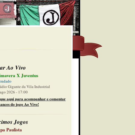
ar Ao Vivo
imavera X Juventus
endado
ádio Gigante da Vila Industrial
ago 2026 - 17:00
ique aqui para acompanhar e comentar
lances do jogo Ao Vivo!
ximos Jogos
pa Paulista