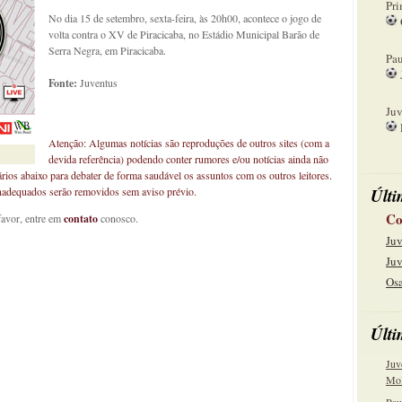
Pri
No dia 15 de setembro, sexta-feira, às 20h00, acontece o jogo de
volta contra o XV de Piracicaba, no Estádio Municipal Barão de
08
Serra Negra, em Piracicaba.
Pau
Fonte:
Juventus
15
Juv
Atenção: Algumas notícias são reproduções de outros sites (com a
22
devida referência) podendo conter rumores e/ou notícias ainda não
ários abaixo para debater de forma saudável os assuntos com os outros leitores.
Últi
inadequados serão removidos sem aviso prévio.
Co
favor, entre em
contato
conosco.
Juv
Juv
Osa
Últi
Juv
Mol