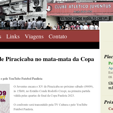
s
Links
Viagens
Contato
Plac
de Piracicaba no mata-mata da Copa
Pr
Ag
Est
08 
 e pelo YouTube Futebol Paulista
Cl
O Juventus encara o XV de Piracicaba no próximo sábado (09/09),
os 
às 15h00, no Estádio Conde Rodolfo Crespi, na primeira partida
válida pelas quartas de final da Copa Paulista 2023.
Pró
O confronto será transmitido pela TV Cultura e pelo YouTube
Co
Futebol Paulista.