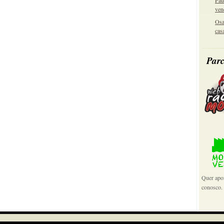
Pau
ven
Osa
cas
Parc
Quer apoi
conosco.