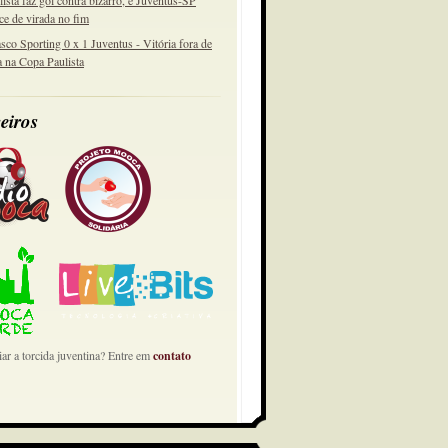
lista faz gol contra bizarro, e Juventus-SP
ce de virada no fim
sco Sporting 0 x 1 Juventus - Vitória fora de
a na Copa Paulista
eiros
ar a torcida juventina? Entre em
contato