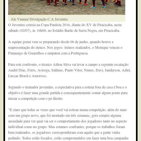
Ale Vianna/ Divulgação C.A Juventus
O Juventus estreia na Copa Paulista 2016, diante do XV de Piracicaba, neste
sábado (02/07), às 16h00, no Estádio Barão de Serra Negra, em Piracicaba.
A equipe grená vem se preparando desde 06 de junho, quando houve a
reapresentação do elenco. Nos jogos- treinos realizados, o Moleque venceu o
Flamengo de Guarulhos e empatou com a Portuguesa.
Para este confronto, o técnico Ailton Silva vai levar a campo a seguinte escalação:
André Dias, Ferro, Astorga, Sallinas, Paulo Vitor, Nunes, Davi, Janderson, Adiel,
Luccas Brasil e Amoroso.
Segundo o treinador juventino, a expectativa para a estreia fora de casa é boa e o
objetivo é fazer uma grande partida e consequentemente somar algum ponto para
iniciar a competição com o pé direito.
"É claro que todas as vezes que você vai estrear numa competição, além do mais
com um grupo novo, que foi montado em três semanas, gera sempre alguma
ansiedade para ver qual vai ser o comportamento dos jogadores tanto no aspecto
individual como no grupo. Mas estamos confiantes, porque os trabalhos foram
bem realizados, os jogadores corresponderam com aquilo que a gente vinha
pedindo. Todos estão focados, estão comprometidos em fazer uma boa campanha