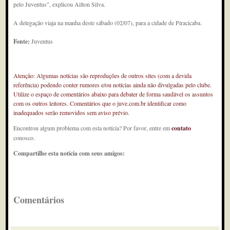
pelo Juventus", explicou Ailton Silva.
A delegação viaja na manha deste sábado (02/07), para a cidade de Piracicaba.
Fonte:
Juventus
Atenção: Algumas notícias são reproduções de outros sites (com a devida
referência) podendo conter rumores e/ou notícias ainda não divulgadas pelo clube.
Utilize o espaço de comentários abaixo para debater de forma saudável os assuntos
com os outros leitores. Comentários que o juve.com.br identificar como
inadequados serão removidos sem aviso prévio.
Encontrou algum problema com esta notícia? Por favor, entre em
contato
conosco.
Compartilhe esta notícia com seus amigos:
Comentários