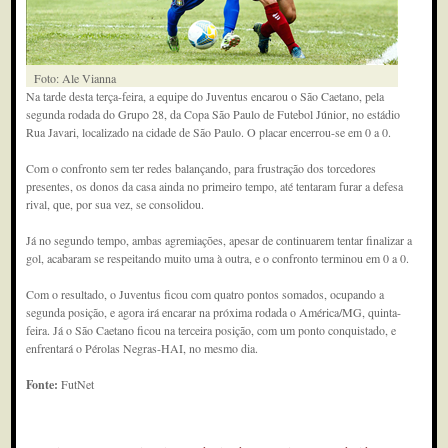
Foto: Ale Vianna
Na tarde desta terça-feira, a equipe do Juventus encarou o São Caetano, pela
segunda rodada do Grupo 28, da Copa São Paulo de Futebol Júnior, no estádio
Rua Javari, localizado na cidade de São Paulo. O placar encerrou-se em 0 a 0.
Com o confronto sem ter redes balançando, para frustração dos torcedores
presentes, os donos da casa ainda no primeiro tempo, até tentaram furar a defesa
rival, que, por sua vez, se consolidou.
Já no segundo tempo, ambas agremiações, apesar de continuarem tentar finalizar a
gol, acabaram se respeitando muito uma à outra, e o confronto terminou em 0 a 0.
Com o resultado, o Juventus ficou com quatro pontos somados, ocupando a
segunda posição, e agora irá encarar na próxima rodada o América/MG, quinta-
feira. Já o São Caetano ficou na terceira posição, com um ponto conquistado, e
enfrentará o Pérolas Negras-HAI, no mesmo dia.
Fonte:
FutNet