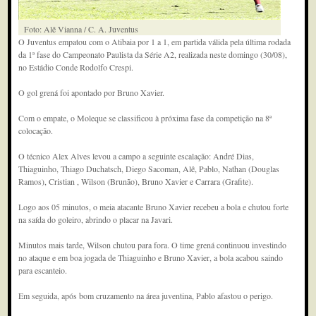
Foto: Alê Vianna / C. A. Juventus
O Juventus empatou com o Atibaia por 1 a 1, em partida válida pela última rodada
da 1ª fase do Campeonato Paulista da Série A2, realizada neste domingo (30/08),
no Estádio Conde Rodolfo Crespi.
O gol grená foi apontado por Bruno Xavier.
Com o empate, o Moleque se classificou à próxima fase da competição na 8ª
colocação.
O técnico Alex Alves levou a campo a seguinte escalação: André Dias,
Thiaguinho, Thiago Duchatsch, Diego Sacoman, Alê, Pablo, Nathan (Douglas
Ramos), Cristian , Wilson (Brunão), Bruno Xavier e Carrara (Grafite).
Logo aos 05 minutos, o meia atacante Bruno Xavier recebeu a bola e chutou forte
na saída do goleiro, abrindo o placar na Javari.
Minutos mais tarde, Wilson chutou para fora. O time grená continuou investindo
no ataque e em boa jogada de Thiaguinho e Bruno Xavier, a bola acabou saindo
para escanteio.
Em seguida, após bom cruzamento na área juventina, Pablo afastou o perigo.