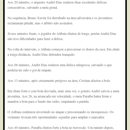
Aos 20 minutos, o arqueiro André Dias realizou duas excelentes defesas
consecutivas, salvando a meta grená.
Na sequência, Bruno Xavier foi derrubado na área adversária e os juventinos
reclamaram pênalti, mas o árbitro não assinalou.
Já nos minutos finais, o jogador do Atibaia chutou de longe, porém André Dias
não teve dificuldades para fazer a defesa.
Na volta do intervalo, o Atibaia começou a pressionar os donos da casa. Em chute
a longa distância, André Dias defendeu tranquilo.
Aos 06 minutos, André Dias realizou uma defesa milagrosa, salvando o que
poderia ter sido o gol de empate.
Aos 13 minutos, após cruzamento perigoso na área, Cristian afastou a bola.
Em chute forte e com bola desviada, mais uma vez, o goleiro André salvou a meta
juventina. Aos 26, na arrancada em velocidade, o meia Paraíba bateu firme e
mandou a bola para o fundo das redes, empatando a partida.
O Atibaia continuou investindo no ataque e pressionando os mooquenses. Os
visitantes tiveram três oportunidades seguidas para ampliar o marcador.
Aos 40 minutos, Paraíba chutou forte a bola no travessão. Um minuto depois,