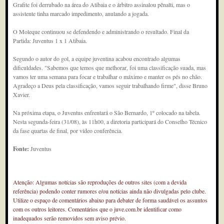
Grafite foi derrubado na área do Atibaia e o árbitro assinalou pênalti, mas o
assistente tinha marcado impedimento, anulando a jogada.
O Moleque continuou se defendendo e administrando o resultado. Final da
Partida: Juventus 1 x 1 Atibaia.
Segundo o autor do gol, a equipe juventina acabou encontrado algumas
dificuldades. "Sabemos que temos que melhorar, foi uma classificação suada, mas
vamos ter uma semana para focar e trabalhar o máximo e manter os pés no chão.
Agradeço a Deus pela classificação, vamos seguir trabalhando firme", disse Bruno
Xavier.
Na próxima etapa, o Juventus enfrentará o São Bernardo, 1º colocado na tabela.
Nesta segunda-feira (31/08), às 11h00, a diretoria participará do Conselho Técnico
da fase quartas de final, por vídeo conferência.
Fonte:
Juventus
Atenção: Algumas notícias são reproduções de outros sites (com a devida
referência) podendo conter rumores e/ou notícias ainda não divulgadas pelo clube.
Utilize o espaço de comentários abaixo para debater de forma saudável os assuntos
com os outros leitores. Comentários que o juve.com.br identificar como
inadequados serão removidos sem aviso prévio.