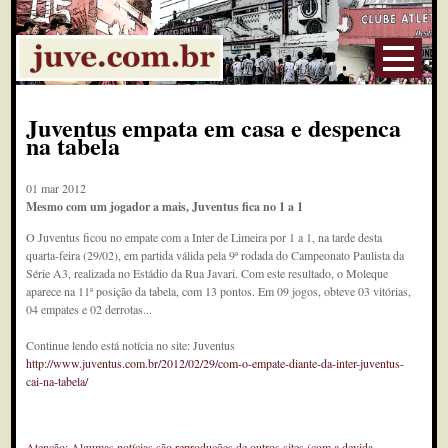
Juventus empata em casa e despenca
na tabela
01 mar 2012
Mesmo com um jogador a mais, Juventus fica no 1 a 1
O Juventus ficou no empate com a Inter de Limeira por 1 a 1, na tarde desta
quarta-feira (29/02), em partida válida pela 9ª rodada do Campeonato Paulista da
Série A3, realizada no Estádio da Rua Javari. Com este resultado, o Moleque
aparece na 11ª posição da tabela, com 13 pontos. Em 09 jogos, obteve 03 vitórias,
04 empates e 02 derrotas...
Continue lendo está notícia no site: Juventus
http://www.juventus.com.br/2012/02/29/com-o-empate-diante-da-inter-juventus-
cai-na-tabela/
Atenção: Algumas notícias são reproduções de outros sites (com a devida