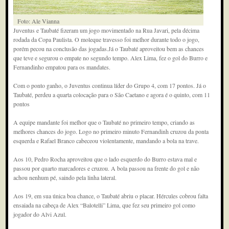
Foto: Ale Vianna
Juventus e Taubaté fizeram um jogo movimentado na Rua Javari, pela décima
rodada da Copa Paulista. O moleque travesso foi melhor durante todo o jogo,
porém pecou na conclusão das jogadas.Já o Taubaté aproveitou bem as chances
que teve e segurou o empate no segundo tempo. Alex Lima, fez o gol do Burro e
Fernandinho empatou para os mandates.
Com o ponto ganho, o Juventus continua líder do Grupo 4, com 17 pontos. Já o
Taubaté, perdeu a quarta colocação para o São Caetano e agora é o quinto, com 11
pontos
A equipe mandante foi melhor que o Taubaté no primeiro tempo, criando as
melhores chances do jogo. Logo no primeiro minuto Fernandinh cruzou da ponta
esquerda e Rafael Branco cabeceou violentamente, mandando a bola na trave.
Aos 10, Pedro Rocha aproveitou que o lado esquerdo do Burro estava mal e
passou por quarto marcadores e cruzou. A bola passou na frente do gol e não
achou nenhum pé, saindo pela linha lateral.
Aos 19, em sua única boa chance, o Taubaté abriu o placar. Hércules cobrou falta
ensaiada na cabeça de Alex “Balotelli” Lima, que fez seu primeiro gol como
jogador do Alvi Azul.