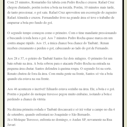
Com 25 minutos, Romarinho fez tabela com Pedro Rocha e cruzou. Rafael Cruz
chegou chutando, porém isolou a bola na torcida. Porém, 10 minutos mais tarde,
de tanto pressionar, o gol saiu. Rafael Cruz aproveitou um escorregão do zagueiro
Rafael Almeida e cruzou. Fernandinho livre na grande área só teve o trabalho de
empurrar a bola pro fundo do gol.
O segundo tempo começou como o primeiro. Com o time mandante pressionando
e buscando à toda hora o gol. Aos 7 minutos Pedro Rocha quase marca em um
contra ataque rápido. Aos 15, a única chance boa chance do Taubaté.: Renan
recebeu cruzamento e perdeu o gol, cabeceando ao lado do gol de Fernando.
Aos 28 e 37, o goleiro do Taubaté Santos fez dois milagres. O primeiro foi um
bate-rebate na área. A bola sobrou para o atacante Pedro Rocha na entrada na
pequena área chutar. Santos defendeu à queima roupa. O segundo foi na sorte.
Renato chutou de fora da área. Com muita gente na frente, Santos só viu a bola
quando ela estava na sua frente.
Aos 46 aconteceu o incrível! Eduardo estava sozinho na área. Ele, a bola e o gol.
Porém o jogador do moleque travesso pegou muito embaixo, isolando a bola e
perdendo a chance da vitória
Na décima primeira rodada o Taubaté descansará e só irá voltar a campo no dia 4
de setembro, quando enfrentará no Joaquinão o São Bernardo.
Já o Moleque Travesso, enfrenta no domingo, o Audax SP, novamente na Rua
Javari