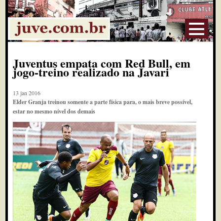
Juventus empata com Red Bull, em
jogo-treino realizado na Javari
13 jan 2016
Elder Granja treinou somente a parte física para, o mais breve possível,
estar no mesmo nível dos demais