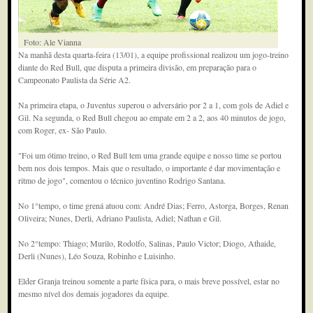
Foto: Ale Vianna
Na manhã desta quarta-feira (13/01), a equipe profissional realizou um jogo-treino
diante do Red Bull, que disputa a primeira divisão, em preparação para o
Campeonato Paulista da Série A2.
Na primeira etapa, o Juventus superou o adversário por 2 a 1, com gols de Adiel e
Gil. Na segunda, o Red Bull chegou ao empate em 2 a 2, aos 40 minutos de jogo,
com Roger, ex- São Paulo.
"Foi um ótimo treino, o Red Bull tem uma grande equipe e nosso time se portou
bem nos dois tempos. Mais que o resultado, o importante é dar movimentação e
ritmo de jogo", comentou o técnico juventino Rodrigo Santana.
No 1°tempo, o time grená atuou com: André Dias; Ferro, Astorga, Borges, Renan
Oliveira; Nunes, Derli, Adriano Paulista, Adiel; Nathan e Gil.
No 2°tempo: Thiago; Murilo, Rodolfo, Salinas, Paulo Victor; Diogo, Athaide,
Derli (Nunes), Léo Souza, Robinho e Luisinho.
Elder Granja treinou somente a parte física para, o mais breve possível, estar no
mesmo nível dos demais jogadores da equipe.