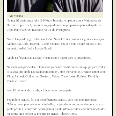
Ale Vianna
Na manhã desta terça-feira (14/06), o Juventus empatou com a Portuguesa de
Desportos por 1 a 1, no primeiro jogo-treino em preparação para a disputa da
Copa Paulista 2016, realizado no CT da Portuguesa.
No 1° tempo de jogo, o técnico Ailton Silva levou a campo a seguinte escalação:
André Dias, Cafu, Everton, Victor Sallinas, Paulo Vitor, Fellipe Nunes, Davi,
Augusto, Adiel, Joel e Luccas Brasil.
Ainda na fase inicial, Luccas Brasil abriu o placar para os juventinos.
Na etapa complementar, o treinador grená fez modificações na equipe para avaliar
os atletas que ainda não assinaram com o Clube. Portanto, o Juventus atuou com:
Vitor, Samuel, Guilherme, Gustavo, Felipe, Tiago, Luan, Railson, Deivinho,
Renan e Branco.
Aos 18 minutos de partida, a Lusa chegou ao empate.
Segundo o técnico, foi um treino bem proveitoso, com boa movimentação.
"Mesmo com pouco tempo de trabalho, os jogadores corresponderam ao que a
gente pediu. O confronto serviu para ir dando ritmo à equipe e ter uma noção dos
jogadores que podem se integrar ao elenco", disse Ailton.