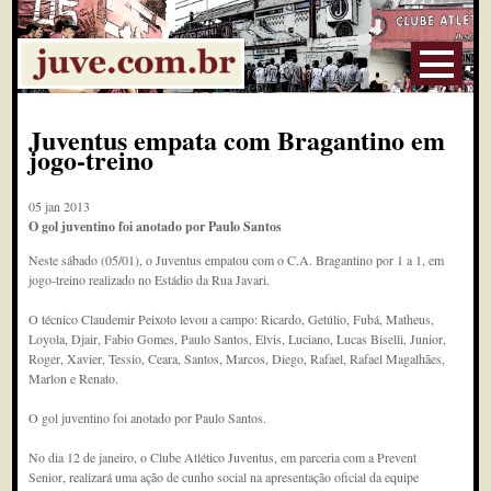
Juventus empata com Bragantino em
jogo-treino
05 jan 2013
O gol juventino foi anotado por Paulo Santos
Neste sábado (05/01), o Juventus empatou com o C.A. Bragantino por 1 a 1, em
jogo-treino realizado no Estádio da Rua Javari.
O técnico Claudemir Peixoto levou a campo: Ricardo, Getúlio, Fubá, Matheus,
Loyola, Djair, Fabio Gomes, Paulo Santos, Elvis, Luciano, Lucas Biselli, Junior,
Roger, Xavier, Tessio, Ceara, Santos, Marcos, Diego, Rafael, Rafael Magalhães,
Marlon e Renato.
O gol juventino foi anotado por Paulo Santos.
No dia 12 de janeiro, o Clube Atlético Juventus, em parceria com a Prevent
Senior, realizará uma ação de cunho social na apresentação oficial da equipe