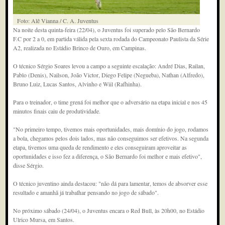
Foto: Alê Vianna / C. A. Juventus
Na noite desta quinta-feira (22/04), o Juventus foi superado pelo São Bernardo
F.C por 2 a 0, em partida válida pela sexta rodada do Campeonato Paulista da Série
A2, realizada no Estádio Brinco de Ouro, em Campinas.
O técnico Sérgio Soares levou a campo a seguinte escalação: André Dias, Railan,
Pablo (Denis), Nailson, João Victor, Diego Felipe (Negueba), Nathan (Alfredo),
Bruno Luiz, Lucas Santos, Alvinho e Wiil (Rafhinha).
Para o treinador, o time grená foi melhor que o adversário na etapa inicial e nos 45
minutos finais caiu de produtividade.
"No primeiro tempo, tivemos mais oportunidades, mais domínio do jogo, rodamos
a bola, chegamos pelos dois lados, mas não conseguimos ser efetivos. Na segunda
etapa, tivemos uma queda de rendimento e eles conseguiram aproveitar as
oportunidades e isso fez a diferença, o São Bernardo foi melhor e mais efetivo",
disse Sérgio.
O técnico juventino ainda destacou: "não dá para lamentar, temos de absorver esse
resultado e amanhã já trabalhar pensando no jogo de sábado".
No próximo sábado (24/04), o Juventus encara o Red Bull, às 20h00, no Estádio
Ulrico Mursa, em Santos.