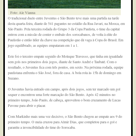
Foto: Ale Vianna
O tradicional duelo entre Juventus e São Bento teve mais uma partida na tarde
desta quarta-feira, diante de 541 pagantes no estádio da Rua Javari, na Mooca, em
São Paulo. Pela terceira rodada do Grupo 3 da Copa Paulista, o time da capital
entrou com a missão de conter o embalo dos sorocabanos, de volta à elite do
Paulistão e então líder da chave na competição que dá vaga à Copa do Brasil. Em
jogo equilibrado, as equipes empataram em 1 a 1.
Este foi o terceiro empate seguido do Moleque Travesso, que tinha em igualdade
sem gols nos primeiros dois jogos, diante de Santo André e Taubaté. Com o
resultado, o Juventus fica com três pontos, em sexto. Na próxima rodada, equipe
paulistana enfrenta o São José, fora de casa. A bola rola às 15h de domingo em
Suzano.
O Juventus havia entrado em campo, após dois jogos, sem ter marcado um gol
sequer e encontrou uma forte marcação do São Bento. Após 42 minutos no
primeiro tempo, João Paulo, de cabeça, aproveitou o bom cruzamento de Lucas
Pavone para abrir o placar.
Com Markinho mais uma vez decisivo, o São Bento chegou ao empate aos 9 do
primeiro tempo. O meia cruzou para Almir Dias, que completou para o gol e
garantiu a invencibilidade do time do Sorocaba.