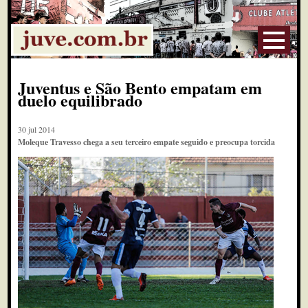
Juventus e São Bento empatam em
duelo equilibrado
30 jul 2014
Moleque Travesso chega a seu terceiro empate seguido e preocupa torcida