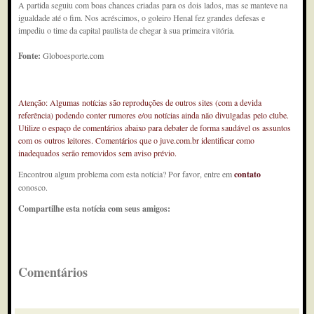
A partida seguiu com boas chances criadas para os dois lados, mas se manteve na
igualdade até o fim. Nos acréscimos, o goleiro Henal fez grandes defesas e
impediu o time da capital paulista de chegar à sua primeira vitória.
Fonte:
Globoesporte.com
Atenção: Algumas notícias são reproduções de outros sites (com a devida
referência) podendo conter rumores e/ou notícias ainda não divulgadas pelo clube.
Utilize o espaço de comentários abaixo para debater de forma saudável os assuntos
com os outros leitores. Comentários que o juve.com.br identificar como
inadequados serão removidos sem aviso prévio.
Encontrou algum problema com esta notícia? Por favor, entre em
contato
conosco.
Compartilhe esta notícia com seus amigos:
Comentários