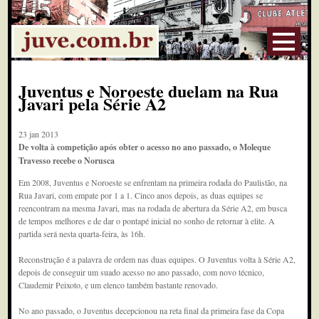
Juventus e Noroeste duelam na Rua
Javari pela Série A2
23 jan 2013
De volta à competição após obter o acesso no ano passado, o Moleque
Travesso recebe o Norusca
Em 2008, Juventus e Noroeste se enfrentam na primeira rodada do Paulistão, na
Rua Javari, com empate por 1 a 1. Cinco anos depois, as duas equipes se
reencontram na mesma Javari, mas na rodada de abertura da Série A2, em busca
de tempos melhores e de dar o pontapé inicial no sonho de retornar à elite. A
partida será nesta quarta-feira, às 16h.
Reconstrução é a palavra de ordem nas duas equipes. O Juventus volta à Série A2,
depois de conseguir um suado acesso no ano passado, com novo técnico,
Claudemir Peixoto, e um elenco também bastante renovado.
No ano passado, o Juventus decepcionou na reta final da primeira fase da Copa