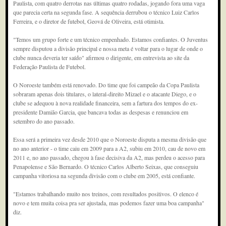
Paulista, com quatro derrotas nas últimas quatro rodadas, jogando fora uma vaga
que parecia certa na segunda fase. A sequência derrubou o técnico Luiz Carlos
Ferreira, e o diretor de futebol, Geová de Oliveira, está otimista.
"Temos um grupo forte e um técnico empenhado. Estamos confiantes. O Juventus
sempre disputou a divisão principal e nossa meta é voltar para o lugar de onde o
clube nunca deveria ter saído" afirmou o dirigente, em entrevista ao site da
Federação Paulista de Futebol.
O Noroeste também está renovado. Do time que foi campeão da Copa Paulista
sobraram apenas dois titulares, o lateral-direito Mizael e o atacante Diego, e o
clube se adequou à nova realidade financeira, sem a fartura dos tempos do ex-
presidente Damião Garcia, que bancava todas as despesas e renunciou em
setembro do ano passado.
Essa será a primeira vez desde 2010 que o Noroeste disputa a mesma divisão que
no ano anterior - o time caiu em 2009 para a A2, subiu em 2010, cau de novo em
2011 e, no ano passado, chegou à fase decisiva da A2, mas perdeu o acesso para
Penapolense e São Bernardo. O técnico Carlos Alberto Seixas, que conseguiu
campanha vitoriosa na segunda divisão com o clube em 2005, está confiante.
"Estamos trabalhando muito nos treinos, com resultados positivos. O elenco é
novo e tem muita coisa pra ser ajustada, mas podemos fazer uma boa campanha"
diz.