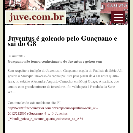
Juventus é goleado pelo Guaçuano e
sai do G8
08 mar 2012
Guaçuano não tomou conhecimento do Juventus e goleou sem
Sem respeitar a tradição do Juventus, o Guaçuano, caçula do Paulista da Série A3,
goleou o Moleque Travesso da capital paulista pelo placar de 4 a 0 nesta quarta-
feira, no estádio Alexandre Augusto Camacho, em Mogi Guaçu. A partida, que
contou com grande número de torcedores, foi válida pela 11ª rodada da Série
A3....
Continue lendo está notícia no site: FI
http://www.futebolinterior.com.br/campeonato/paulista-serie_a3-
2012/212865+Guacuano_4_x_0_Juventus_-
_Mandi_goleia_e_assume_quarta_colocacao_na_A3#