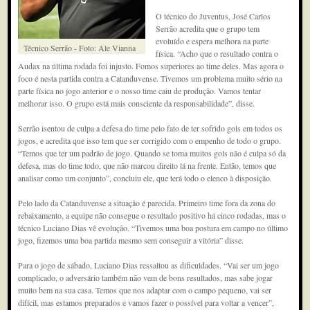
O técnico do Juventus, José Carlos
Serrão acredita que o grupo tem
evoluído e espera melhora na parte
Técnico Serrão - Foto: Ale Vianna
física. “Acho que o resultado contra o
Audax na última rodada foi injusto. Fomos superiores ao time deles. Mas agora o
foco é nesta partida contra a Catanduvense. Tivemos um problema muito sério na
parte física no jogo anterior e o nosso time caiu de produção. Vamos tentar
melhorar isso. O grupo está mais consciente da responsabilidade”, disse.
Serrão isentou de culpa a defesa do time pelo fato de ter sofrido gols em todos os
jogos, e acredita que isso tem que ser corrigido com o empenho de todo o grupo.
“Temos que ter um padrão de jogo. Quando se toma muitos gols não é culpa só da
defesa, mas do time todo, que não marcou direito lá na frente. Então, temos que
analisar como um conjunto”, concluiu ele, que terá todo o elenco à disposição.
Pelo lado da Catanduvense a situação é parecida. Primeiro time fora da zona do
rebaixamento, a equipe não consegue o resultado positivo há cinco rodadas, mas o
técnico Luciano Dias vê evolução. “Tivemos uma boa postura em campo no último
jogo, fizemos uma boa partida mesmo sem conseguir a vitória” disse.
Para o jogo de sábado, Luciano Dias ressaltou as dificuldades. “Vai ser um jogo
complicado, o adversário também não vem de bons resultados, mas sabe jogar
muito bem na sua casa. Temos que nos adaptar com o campo pequeno, vai ser
difícil, mas estamos preparados e vamos fazer o possível para voltar a vencer”,