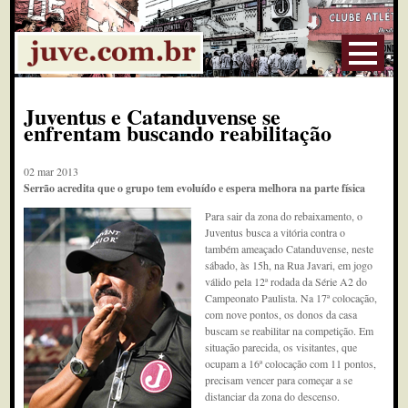
Juventus e Catanduvense se
enfrentam buscando reabilitação
02 mar 2013
Serrão acredita que o grupo tem evoluído e espera melhora na parte física
Para sair da zona do rebaixamento, o
Juventus busca a vitória contra o
também ameaçado Catanduvense, neste
sábado, às 15h, na Rua Javari, em jogo
válido pela 12ª rodada da Série A2 do
Campeonato Paulista. Na 17ª colocação,
com nove pontos, os donos da casa
buscam se reabilitar na competição. Em
situação parecida, os visitantes, que
ocupam a 16ª colocação com 11 pontos,
precisam vencer para começar a se
distanciar da zona do descenso.