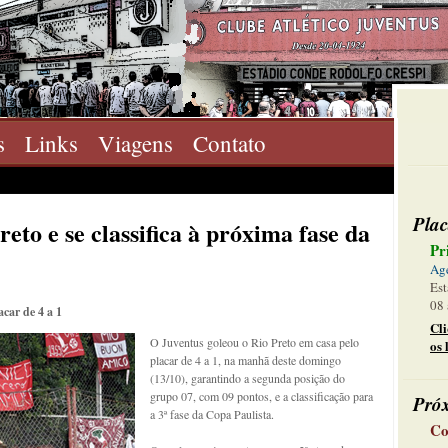
s
Links
Viagens
Contato
Plac
eto e se classifica à próxima fase da
Pr
Ag
Est
08 
acar de 4 a 1
Cl
O Juventus goleou o Rio Preto em casa pelo
os 
placar de 4 a 1, na manhã deste domingo
(13/10), garantindo a segunda posição do
grupo 07, com 09 pontos, e a classificação para
Pró
a 3ª fase da Copa Paulista.
Co