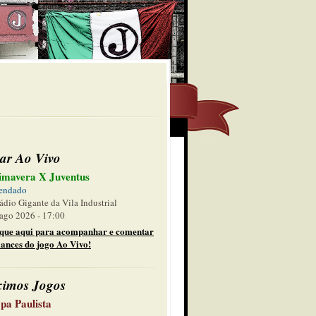
ar Ao Vivo
imavera X Juventus
endado
ádio Gigante da Vila Industrial
ago 2026 - 17:00
ique aqui para acompanhar e comentar
lances do jogo Ao Vivo!
ximos Jogos
pa Paulista