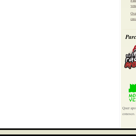
Pau
ven
Osa
cas
Parc
Quer apoi
conosco.