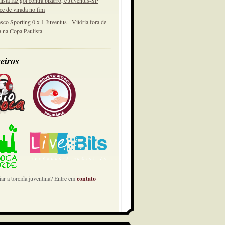
lista faz gol contra bizarro, e Juventus-SP
ce de virada no fim
sco Sporting 0 x 1 Juventus - Vitória fora de
a na Copa Paulista
eiros
ar a torcida juventina? Entre em
contato