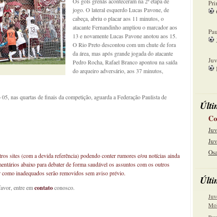
Os gols grenás aconteceram na 2ª etapa de
Pri
jogo. O lateral esquerdo Lucas Pavone, de
cabeça, abriu o placar aos 11 minutos, o
08
atacante Fernandinho ampliou o marcador aos
Pau
13 e novamente Lucas Pavone anotou aos 15.
O Rio Preto descontou com um chute de fora
15
da área, mas após grande jogada do atacante
Juv
Pedro Rocha, Rafael Branco apontou na saída
do arqueiro adversário, aos 37 minutos,
22
05, nas quartas de finais da competição, aguarda a Federação Paulista de
Últi
Co
Juv
Juv
Osa
os sites (com a devida referência) podendo conter rumores e/ou notícias ainda
mentários abaixo para debater de forma saudável os assuntos com os outros
car como inadequados serão removidos sem aviso prévio.
Últi
favor, entre em
contato
conosco.
Juv
Mol