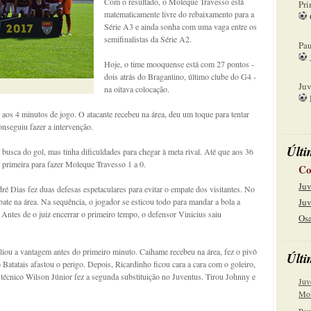
Com o resultado, o Moleque Travesso está
Pri
matematicamente livre do rebaixamento para a
Série A3 e ainda sonha com uma vaga entre os
08
semifinalistas da Série A2.
Pau
Hoje, o time mooquense está com 27 pontos -
15
dois atrás do Bragantino, último clube do G4 -
Juv
na oitava colocação.
22
aos 4 minutos de jogo. O atacante recebeu na área, deu um toque para tentar
onseguiu fazer a intervenção.
Últi
sca do gol, mas tinha dificuldades para chegar à meta rival. Até que aos 36
primeira para fazer Moleque Travesso 1 a 0.
Co
Juv
ndré Dias fez duas defesas espetaculares para evitar o empate dos visitantes. No
ebate na área. Na sequência, o jogador se esticou todo para mandar a bola a
Juv
. Antes de o juiz encerrar o primeiro tempo, o defensor Vinicius saiu
Osa
iou a vantagem antes do primeiro minuto. Caihame recebeu na área, fez o pivô
Últi
Batatais afastou o perigo. Depois, Ricardinho ficou cara a cara com o goleiro,
técnico Wilson Júnior fez a segunda substituição no Juventus. Tirou Johnny e
Juv
Mol