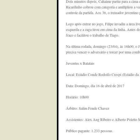
Dois minutos depois, Cahaime partiu para a cima da
Ricardinho cobrou com categoria e amlllpliou a 
controle da partida. Aos 36, o treinador juventino
Logo após entrar no jogo, Filipe invadiu a área li
esquerda e a zaga tirou em cima da linha. Antes do
fraco e facilitou o trabalho de Tiago.
Na última rodada, domingo (23/04), às 16h00, o Ju
precisa vencer o adversário e torcer por uma comb
Juventus x Batatais
Local: Estádio Conde Rodolfo Crespi (Estádio da 
Data: Domingo, dia 16 de abril de 2017
Horário: 10h00
Árbitro: Salim Fende Chavez
Assistentes: Alex Ang Ribeiro e Alberto Poletto 
Público pagante: 1.233 pessoas.