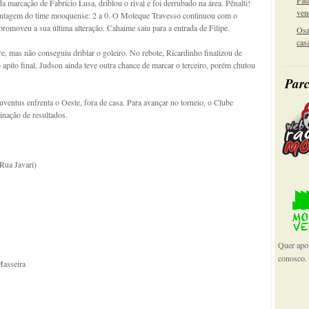
Pau
 marcação de Fabrício Lusa, driblou o rival e foi derrubado na área. Pênalti!
ven
vantagem do time mooquense: 2 a 0. O Moleque Travesso continuou com o
 promoveu a sua última alteração. Cahaime saiu para a entrada de Filipe.
Osa
cas
vre, mas não conseguiu driblar o goleiro. No rebote, Ricardinho finalizou de
 apito final, Judson ainda teve outra chance de marcar o terceiro, porém chutou
Parc
ventus enfrenta o Oeste, fora de casa. Para avançar no torneio, o Clube
inação de resultados.
Rua Javari)
Quer apoi
conosco.
Masseira