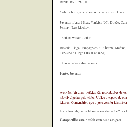
Renda: R$20.280, 00
Gols: Johnny, aos 36 minutos do primeiro tempo, 
Juventus: André Dias; Vinícius (Jô), Dogão, Cama
Johnny (Léo Ribeiro).
Técnico: Wilson Júnior
Batatais: Tiago Campagnaro; Guilherme, Medina, T
Carvalho e Diego Luís (Paulinho).
Técnico: Alexandre Ferreira
Fonte:
Juventus
Atenção: Algumas notícias são reproduções de outr
não divulgadas pelo clube. Utilize o espaço de co
leitores. Comentários que o juve.com.br identifi
Encontrou algum problema com esta notícia? Por 
Compartilhe esta notícia com seus amigos: