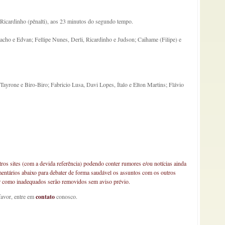
Ricardinho (pênalti), aos 23 minutos do segundo tempo.
cho e Edvan; Fellipe Nunes, Derli, Ricardinho e Judson; Caihame (Filipe) e
ayrone e Biro-Biro; Fabricio Lusa, Davi Lopes, Ítalo e Elton Martins; Flávio
os sites (com a devida referência) podendo conter rumores e/ou notícias ainda
mentários abaixo para debater de forma saudável os assuntos com os outros
car como inadequados serão removidos sem aviso prévio.
favor, entre em
contato
conosco.