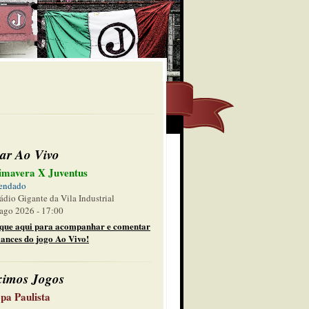
ar Ao Vivo
imavera X Juventus
endado
ádio Gigante da Vila Industrial
ago 2026 - 17:00
ique aqui para acompanhar e comentar
lances do jogo Ao Vivo!
ximos Jogos
pa Paulista