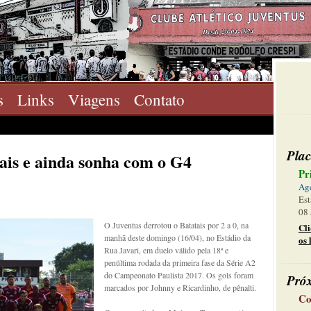
s
Links
Viagens
Contato
Plac
ais e ainda sonha com o G4
Pr
Ag
Est
08 
O Juventus derrotou o Batatais por 2 a 0, na
Cl
manhã deste domingo (16/04), no Estádio da
os 
Rua Javari, em duelo válido pela 18ª e
penúltima rodada da primeira fase da Série A2
do Campeonato Paulista 2017. Os gols foram
Pró
marcados por Johnny e Ricardinho, de pênalti.
Co