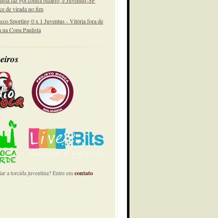
lista faz gol contra bizarro, e Juventus-SP
ce de virada no fim
sco Sporting 0 x 1 Juventus - Vitória fora de
a na Copa Paulista
eiros
ar a torcida juventina? Entre em
contato