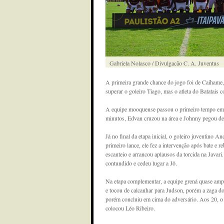
Gabriela Nolasco / Divulgacão C. A. Juventus
A primeira grande chance do jogo foi de Caihame, 
superar o goleiro Tiago, mas o atleta do Batatais c
A equipe mooquense passou o primeiro tempo em bu
minutos, Edvan cruzou na área e Johnny pegou de 
Já no final da etapa inicial, o goleiro juventino A
primeiro lance, ele fez a intervenção após bate e r
escanteio e arrancou aplausos da torcida na Javari
contundido e cedeu lugar a Jô.
Na etapa complementar, a equipe grená quase ampl
e tocou de calcanhar para Judson, porém a zaga do 
porém concluiu em cima do adversário. Aos 20, o 
colocou Léo Ribeiro.