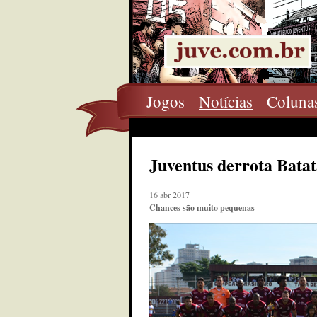
Jogos
Notícias
Coluna
Juventus derrota Batat
16 abr 2017
Chances são muito pequenas