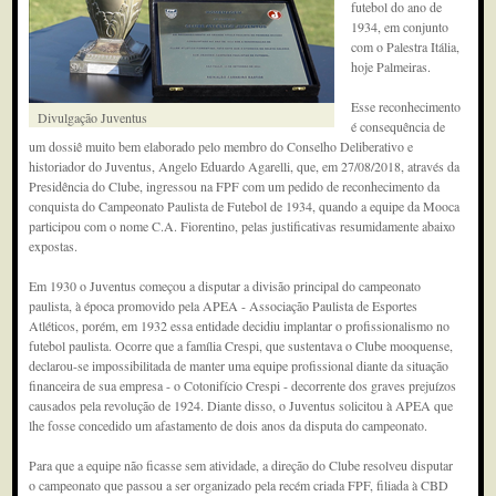
futebol do ano de
1934, em conjunto
com o Palestra Itália,
hoje Palmeiras.
Esse reconhecimento
Divulgação Juventus
é consequência de
um dossiê muito bem elaborado pelo membro do Conselho Deliberativo e
historiador do Juventus, Angelo Eduardo Agarelli, que, em 27/08/2018, através da
Presidência do Clube, ingressou na FPF com um pedido de reconhecimento da
conquista do Campeonato Paulista de Futebol de 1934, quando a equipe da Mooca
participou com o nome C.A. Fiorentino, pelas justificativas resumidamente abaixo
expostas.
Em 1930 o Juventus começou a disputar a divisão principal do campeonato
paulista, à época promovido pela APEA - Associação Paulista de Esportes
Atléticos, porém, em 1932 essa entidade decidiu implantar o profissionalismo no
futebol paulista. Ocorre que a família Crespi, que sustentava o Clube mooquense,
declarou-se impossibilitada de manter uma equipe profissional diante da situação
financeira de sua empresa - o Cotonifício Crespi - decorrente dos graves prejuízos
causados pela revolução de 1924. Diante disso, o Juventus solicitou à APEA que
lhe fosse concedido um afastamento de dois anos da disputa do campeonato.
Para que a equipe não ficasse sem atividade, a direção do Clube resolveu disputar
o campeonato que passou a ser organizado pela recém criada FPF, filiada à CBD