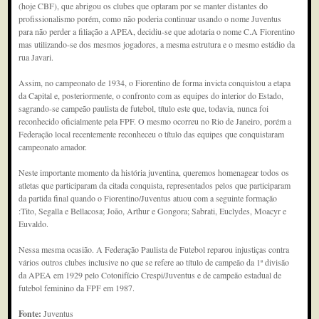
(hoje CBF), que abrigou os clubes que optaram por se manter distantes do
profissionalismo porém, como não poderia continuar usando o nome Juventus
para não perder a filiação a APEA, decidiu-se que adotaria o nome C.A Fiorentino
mas utilizando-se dos mesmos jogadores, a mesma estrutura e o mesmo estádio da
rua Javari.
Assim, no campeonato de 1934, o Fiorentino de forma invicta conquistou a etapa
da Capital e, posteriormente, o confronto com as equipes do interior do Estado,
sagrando-se campeão paulista de futebol, título este que, todavia, nunca foi
reconhecido oficialmente pela FPF. O mesmo ocorreu no Rio de Janeiro, porém a
Federação local recentemente reconheceu o título das equipes que conquistaram
campeonato amador.
Neste importante momento da história juventina, queremos homenagear todos os
atletas que participaram da citada conquista, representados pelos que participaram
da partida final quando o Fiorentino/Juventus atuou com a seguinte formação
:Tito, Segalla e Bellacosa; João, Arthur e Gongora; Sabrati, Euclydes, Moacyr e
Euvaldo.
Nessa mesma ocasião. A Federação Paulista de Futebol reparou injustiças contra
vários outros clubes inclusive no que se refere ao título de campeão da 1ª divisão
da APEA em 1929 pelo Cotonifício Crespi/Juventus e de campeão estadual de
futebol feminino da FPF em 1987.
Fonte:
Juventus