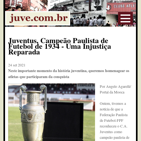
Juventus, Campeão Paulista de
Futebol de 1934 - Uma Injustiça
Reparada
24 set 2021
Neste importante momento da história juventina, queremos homenagear os
atletas que participaram da conquista
Por Angelo Agarelli/
Portal da Mooca
Ontem, tivemos a
notícia de que a
Federação Paulista
de Futebol-FPF
reconheceu o C.A.
Juventus como
campeão paulista de