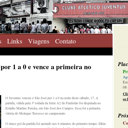
s
Links
Viagens
Contato
Plac
por 1 a 0 e vence a primeira no
Pr
Ag
Est
08 
Cl
O Juventus venceu o São José por 1 a 0 na noite deste sábado, 17. A
os 
partida, válida pela 3ª rodada da Série A2 do Paulistão foi disputada no
Estádio Martins Pereira, em São José dos Campos. Essa foi a primeira
vitória do Moleque Travesso no campeonato.
Pró
Co
O único gol da partida foi anotado aos 6 minutos do primeiro tempo. Elkin