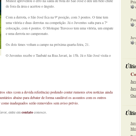
Muñoz aproveitou o erro na saída de bola do São José e deu um belo chute
Pri
de fora da área e acertou o ângulo.
08
Com a derrota, o São José fica na 9ª posição, com 3 pontos. O time tem
Pau
uma vitória e duas derrotas na competição. Já o Juventus salta para a 7ª
colocação, com 4 pontos. O Moleque Travesso tem uma vitória, um empate
15
e uma derrota no campeonato.
Juv
Os dois times voltam a campo na próxima quarta-feira, 21.
22
O Juventus recebe o Taubaté na Rua Javari, às 15h. Já o São José visita o
Últi
Co
Juv
Juv
os sites (com a devida referência) podendo conter rumores e/ou notícias ainda
Osa
mentários abaixo para debater de forma saudável os assuntos com os outros
car como inadequados serão removidos sem aviso prévio.
Últi
favor, entre em
contato
conosco.
Juv
Mol