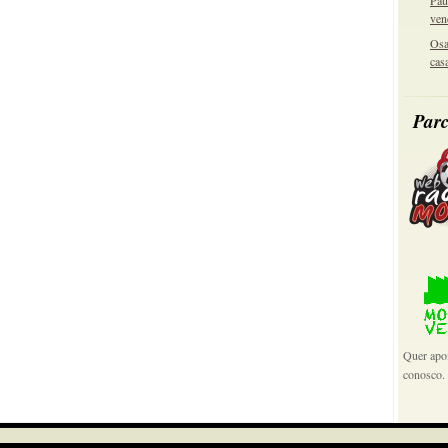
Pau
ven
Osa
cas
Parc
Quer apoi
conosco.