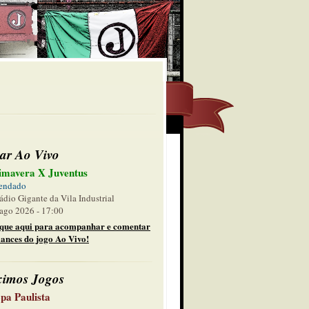
ar Ao Vivo
imavera X Juventus
endado
ádio Gigante da Vila Industrial
ago 2026 - 17:00
ique aqui para acompanhar e comentar
lances do jogo Ao Vivo!
ximos Jogos
pa Paulista