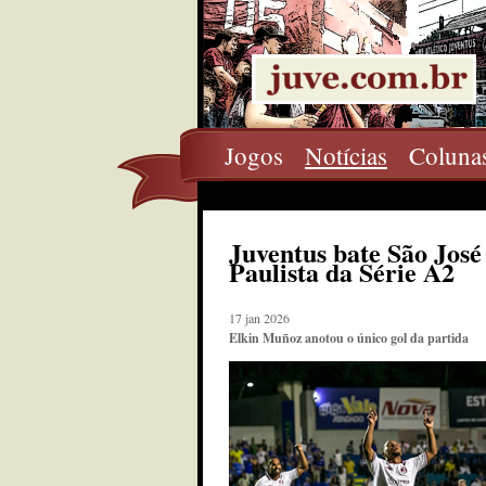
Jogos
Notícias
Coluna
Juventus bate São José 
Paulista da Série A2
17 jan 2026
Elkin Muñoz anotou o único gol da partida