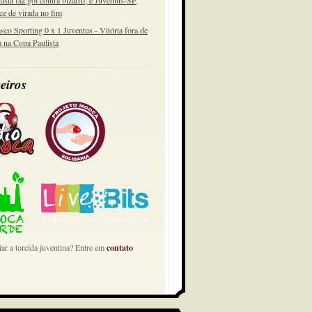
lista faz gol contra bizarro, e Juventus-SP
ce de virada no fim
sco Sporting 0 x 1 Juventus - Vitória fora de
a na Copa Paulista
eiros
ar a torcida juventina? Entre em
contato