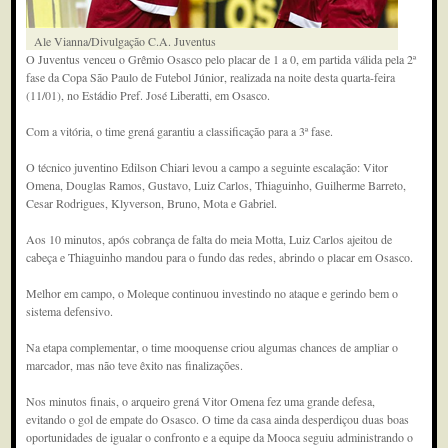
Ale Vianna/Divulgação C.A. Juventus
O Juventus venceu o Grêmio Osasco pelo placar de 1 a 0, em partida válida pela 2ª
fase da Copa São Paulo de Futebol Júnior, realizada na noite desta quarta-feira
(11/01), no Estádio Pref. José Liberatti, em Osasco.
Com a vitória, o time grená garantiu a classificação para a 3ª fase.
O técnico juventino Edilson Chiari levou a campo a seguinte escalação: Vitor
Omena, Douglas Ramos, Gustavo, Luiz Carlos, Thiaguinho, Guilherme Barreto,
Cesar Rodrigues, Klyverson, Bruno, Mota e Gabriel.
Aos 10 minutos, após cobrança de falta do meia Motta, Luiz Carlos ajeitou de
cabeça e Thiaguinho mandou para o fundo das redes, abrindo o placar em Osasco.
Melhor em campo, o Moleque continuou investindo no ataque e gerindo bem o
sistema defensivo.
Na etapa complementar, o time mooquense criou algumas chances de ampliar o
marcador, mas não teve êxito nas finalizações.
Nos minutos finais, o arqueiro grená Vitor Omena fez uma grande defesa,
evitando o gol de empate do Osasco. O time da casa ainda desperdiçou duas boas
oportunidades de igualar o confronto e a equipe da Mooca seguiu administrando o