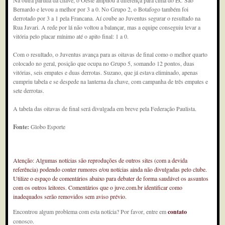
Na outra partida da chave, o Oeste ampliou a diferença para cima do EC São
Bernardo e levou a melhor por 3 a 0. No Grupo 2, o Botafogo também foi
derrotado por 3 a 1 pela Francana. Aí coube ao Juventus segurar o resultado na
Rua Javari. A rede por lá não voltou a balançar, mas a equipe conseguiu levar a
vitória pelo placar mínimo até o apito final: 1 a 0.
Com o resultado, o Juventus avança para as oitavas de final como o melhor quarto
colocado no geral, posição que ocupa no Grupo 5, somando 12 pontos, duas
vitórias, seis empates e duas derrotas. Suzano, que já estava eliminado, apenas
cumpriu tabela e se despede na lanterna da chave, com campanha de três empates e
sete derrotas.
A tabela das oitavas de final será divulgada em breve pela Federação Paulista.
Fonte:
Globo Esporte
Atenção: Algumas notícias são reproduções de outros sites (com a devida
referência) podendo conter rumores e/ou notícias ainda não divulgadas pelo clube.
Utilize o espaço de comentários abaixo para debater de forma saudável os assuntos
com os outros leitores. Comentários que o juve.com.br identificar como
inadequados serão removidos sem aviso prévio.
Encontrou algum problema com esta notícia? Por favor, entre em
contato
conosco.