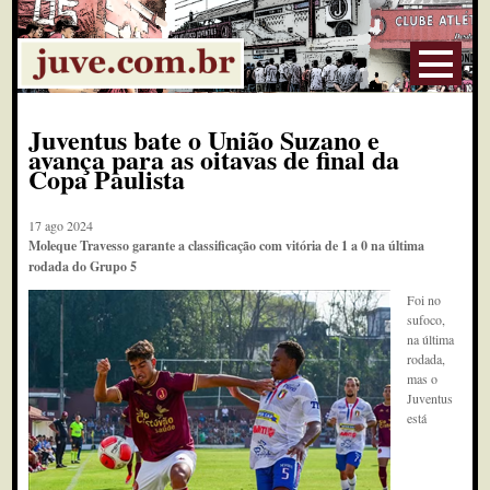
Juventus bate o União Suzano e
avança para as oitavas de final da
Copa Paulista
17 ago 2024
Moleque Travesso garante a classificação com vitória de 1 a 0 na última
rodada do Grupo 5
Foi no
sufoco,
na última
rodada,
mas o
Juventus
está