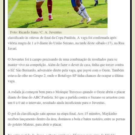
Foto: Ricardo Sana / C. A. Juventus
classificado às oitavas de final da Copa Paulista. A vaga foi confirmada após
vitória magra de 1 a 0 diante do União Suzano, na tarde deste sábado (17), na Rua
Javari.
O Juventus foi à campo precisando de uma combinação de resultados para se
manter vivo na competição. Além de fazer o dever de casa, tinha que torcer contra
o EC São Bernardo, adversário direto pela vaga, que jogou com o Oeste. Também
estava de olho no Grupo 2, onde o Botafogo-SP tinha chances de ocupar a última
vaga.
A rodada já começou bem para o Moleque Travesso quando o Oeste abriu o placar
diante do time do ABC Paulista. Só que a partida contra o Suzano se arrastou com
um 0 a 0 até o intervalo, resultado ainda insuficiente para o Juventus.
O gol da classificação saiu apenas na etapa final. Aos 15 minutos, Maykinho
recebeu lançamento dentro da área, dominou a bola e bateu rasteiro, entre as pernas
do goleiro Mateus, para abrir o placar.