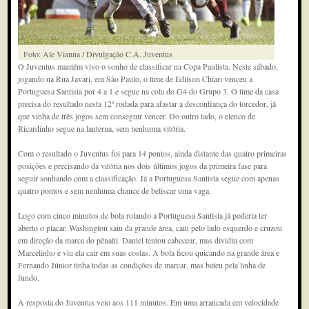
Foto: Ale Vianna / Divulgação C.A. Juventus
O Juventus mantém vivo o sonho de classificar na Copa Paulista. Neste sábado,
jogando na Rua Javari, em São Paulo, o time de Edilson Chiari venceu a
Portuguesa Santista por 4 a 1 e segue na cola do G4 do Grupo 3. O time da casa
precisa do resultado nesta 12ª rodada para afastar a desconfiança do torcedor, já
que vinha de três jogos sem conseguir vencer. Do outro lado, o elenco de
Ricardinho segue na lanterna, sem nenhuma vitória.
Com o resultado o Juventus foi para 14 pontos, ainda distante das quatro primeiras
posições e precisando da vitória nos dois últimos jogos da primeira fase para
seguir sonhando com a classificação. Já a Portuguesa Santista segue com apenas
quatro pontos e sem nenhuma chance de beliscar uma vaga.
Logo com cinco minutos de bola rolando a Portuguesa Santista já poderia ter
aberto o placar. Washington saiu da grande área, caiu pelo lado esquerdo e cruzou
em direção da marca do pênalti. Daniel tentou cabecear, mas dividiu com
Marcelinho e viu ela cair em suas costas. A bola ficou quicando na grande área e
Fernando Júnior tinha todas as condições de marcar, mas bateu pela linha de
fundo.
A resposta do Juventus veio aos 111 minutos. Em uma arrancada em velocidade