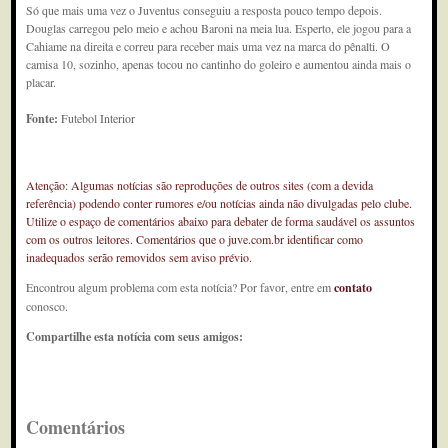
Só que mais uma vez o Juventus conseguiu a resposta pouco tempo depois.
Douglas carregou pelo meio e achou Baroni na meia lua. Esperto, ele jogou para a
Cahiame na direita e correu para receber mais uma vez na marca do pênalti. O
camisa 10, sozinho, apenas tocou no cantinho do goleiro e aumentou ainda mais o
placar.
Fonte:
Futebol Interior
Atenção: Algumas notícias são reproduções de outros sites (com a devida
referência) podendo conter rumores e/ou notícias ainda não divulgadas pelo clube.
Utilize o espaço de comentários abaixo para debater de forma saudável os assuntos
com os outros leitores. Comentários que o juve.com.br identificar como
inadequados serão removidos sem aviso prévio.
Encontrou algum problema com esta notícia? Por favor, entre em
contato
conosco.
Compartilhe esta notícia com seus amigos:
Comentários