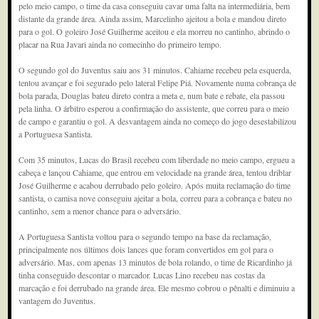
pelo meio campo, o time da casa conseguiu cavar uma falta na intermediária, bem
distante da grande área. Ainda assim, Marcelinho ajeitou a bola e mandou direto
para o gol. O goleiro José Guilherme aceitou e ela morreu no cantinho, abrindo o
placar na Rua Javari ainda no comecinho do primeiro tempo.
O segundo gol do Juventus saiu aos 31 minutos. Cahiame recebeu pela esquerda,
tentou avançar e foi segurado pelo lateral Felipe Piá. Novamente numa cobrança de
bola parada, Douglas bateu direto contra a meta e, num bate e rebate, ela passou
pela linha. O árbitro esperou a confirmação do assistente, que correu para o meio
de campo e garantiu o gol. A desvantagem ainda no começo do jogo desestabilizou
a Portuguesa Santista.
Com 35 minutos, Lucas do Brasil recebeu com liberdade no meio campo, ergueu a
cabeça e lançou Cahiame, que entrou em velocidade na grande área, tentou driblar
José Guilherme e acabou derrubado pelo goleiro. Após muita reclamação do time
santista, o camisa nove conseguiu ajeitar a bola, correu para a cobrança e bateu no
cantinho, sem a menor chance para o adversário.
A Portuguesa Santista voltou para o segundo tempo na base da reclamação,
principalmente nos últimos dois lances que foram convertidos em gol para o
adversário. Mas, com apenas 13 minutos de bola rolando, o time de Ricardinho já
tinha conseguido descontar o marcador. Lucas Lino recebeu nas costas da
marcação e foi derrubado na grande área. Ele mesmo cobrou o pênalti e diminuiu a
vantagem do Juventus.