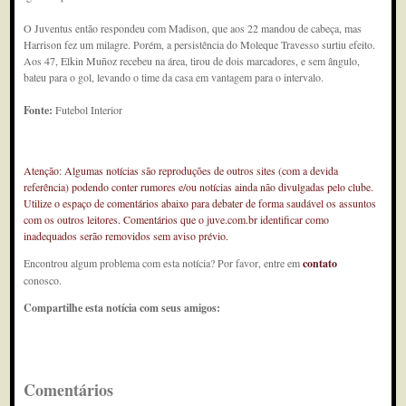
O Juventus então respondeu com Madison, que aos 22 mandou de cabeça, mas
Harrison fez um milagre. Porém, a persistência do Moleque Travesso surtiu efeito.
Aos 47, Elkin Muñoz recebeu na área, tirou de dois marcadores, e sem ângulo,
bateu para o gol, levando o time da casa em vantagem para o intervalo.
Fonte:
Futebol Interior
Atenção: Algumas notícias são reproduções de outros sites (com a devida
referência) podendo conter rumores e/ou notícias ainda não divulgadas pelo clube.
Utilize o espaço de comentários abaixo para debater de forma saudável os assuntos
com os outros leitores. Comentários que o juve.com.br identificar como
inadequados serão removidos sem aviso prévio.
Encontrou algum problema com esta notícia? Por favor, entre em
contato
conosco.
Compartilhe esta notícia com seus amigos:
Comentários