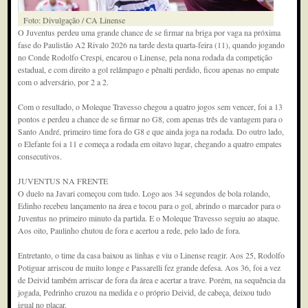
Foto: Divulgação / CA Linense
O Juventus perdeu uma grande chance de se firmar na briga por vaga na próxima
fase do Paulistão A2 Rivalo 2026 na tarde desta quarta-feira (11), quando jogando
no Conde Rodolfo Crespi, encarou o Linense, pela nona rodada da competição
estadual, e com direito a gol relâmpago e pênalti perdido, ficou apenas no empate
com o adversário, por 2 a 2.
Com o resultado, o Moleque Travesso chegou a quatro jogos sem vencer, foi a 13
pontos e perdeu a chance de se firmar no G8, com apenas três de vantagem para o
Santo André, primeiro time fora do G8 e que ainda joga na rodada. Do outro lado,
o Elefante foi a 11 e começa a rodada em oitavo lugar, chegando a quatro empates
consecutivos.
JUVENTUS NA FRENTE
O duelo na Javari começou com tudo. Logo aos 34 segundos de bola rolando,
Edinho recebeu lançamento na área e tocou para o gol, abrindo o marcador para o
Juventus no primeiro minuto da partida. E o Moleque Travesso seguiu ao ataque.
Aos oito, Paulinho chutou de fora e acertou a rede, pelo lado de fora.
Entretanto, o time da casa baixou as linhas e viu o Linense reagir. Aos 25, Rodolfo
Potiguar arriscou de muito longe e Passarelli fez grande defesa. Aos 36, foi a vez
de Deivid também arriscar de fora da área e acertar a trave. Porém, na sequência da
jogada, Pedrinho cruzou na medida e o próprio Deivid, de cabeça, deixou tudo
igual no placar.