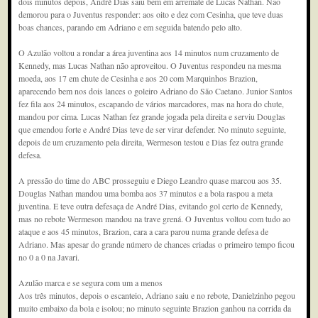
dois minutos depois, André Dias saiu bem em arremate de Lucas Nathan. Não
demorou para o Juventus responder: aos oito e dez com Cesinha, que teve duas
boas chances, parando em Adriano e em seguida batendo pelo alto.
O Azulão voltou a rondar a área juventina aos 14 minutos num cruzamento de
Kennedy, mas Lucas Nathan não aproveitou. O Juventus respondeu na mesma
moeda, aos 17 em chute de Cesinha e aos 20 com Marquinhos Brazion,
aparecendo bem nos dois lances o goleiro Adriano do São Caetano. Junior Santos
fez fila aos 24 minutos, escapando de vários marcadores, mas na hora do chute,
mandou por cima. Lucas Nathan fez grande jogada pela direita e serviu Douglas
que emendou forte e André Dias teve de ser virar defender. No minuto seguinte,
depois de um cruzamento pela direita, Wermeson testou e Dias fez outra grande
defesa.
A pressão do time do ABC prosseguiu e Diego Leandro quase marcou aos 35.
Douglas Nathan mandou uma bomba aos 37 minutos e a bola raspou a meta
juventina. E teve outra defesaça de André Dias, evitando gol certo de Kennedy,
mas no rebote Wermeson mandou na trave grená. O Juventus voltou com tudo ao
ataque e aos 45 minutos, Brazion, cara a cara parou numa grande defesa de
Adriano. Mas apesar do grande número de chances criadas o primeiro tempo ficou
no 0 a 0 na Javari.
Azulão marca e se segura com um a menos
Aos três minutos, depois o escanteio, Adriano saiu e no rebote, Danielzinho pegou
muito embaixo da bola e isolou; no minuto seguinte Brazion ganhou na corrida da