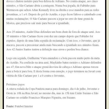
dessa e chutou rasteiro para boa defesa de Adriano. No contra-ataque, aos cinco
minutos, o São Caetano abriu a contagem. Numa boa jogada, de Fabinho para
Wermeson que achou Allan Kennedy livre na direita e esse mandou para as redes
juventinas, a 1 a 0. Depois do gol do Azulão, o jogo ficou faltoso e catimbado com
muitas reclamações. O São Caetano passou a jogar no erro do time grená da
Moóca, que precisou sair mais para buscar a igualdade.
Aos 25 minutos, André Dias defendeu um bom chute de fora do ataque azul. Aos
35 minutos o São Caetano ficou com dez em campo depois que Fabinho foi
expulso, depois de uma falta seguida de reclamação. Com isso, o Juventus, que já
atacava, passou a pressionar ainda mais buscando a igualdade nos minutos finais.
Aos 42 Junior Santos tentou a definição mas errou e perdeu boa chance.
Logo em seguida, Guilherme Viera emendou e a bola passou muito perto da meta
do Azulão. Na confusão na área azul, Maykinho bateu rasteiro e Adriano defendeu
aos 47; Em nova blitz o ataque grená desviou de cabeça e Adriano apenas torceu
para a bola ir para fora. E desta forma com emoção, o jogo terminou na Javari com
vitória do São Caetano por 1 a 0 contra o Juventus.
Próximos jogos
A oitava rodada da Copa Paulista marca para domingo, dia 4 de julho, Juventus e
Oeste às 10h na Rua Javari; no mesmo dia, mas às 15h tem União Suzano e São
Caetano no estádio Francisco Marques Figueira, em Suzano.
Fonte:
Futebol Interior