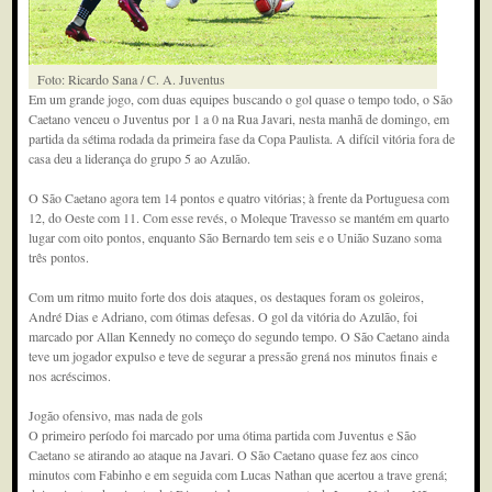
Foto: Ricardo Sana / C. A. Juventus
Em um grande jogo, com duas equipes buscando o gol quase o tempo todo, o São
Caetano venceu o Juventus por 1 a 0 na Rua Javari, nesta manhã de domingo, em
partida da sétima rodada da primeira fase da Copa Paulista. A difícil vitória fora de
casa deu a liderança do grupo 5 ao Azulão.
O São Caetano agora tem 14 pontos e quatro vitórias; à frente da Portuguesa com
12, do Oeste com 11. Com esse revés, o Moleque Travesso se mantém em quarto
lugar com oito pontos, enquanto São Bernardo tem seis e o União Suzano soma
três pontos.
Com um ritmo muito forte dos dois ataques, os destaques foram os goleiros,
André Dias e Adriano, com ótimas defesas. O gol da vitória do Azulão, foi
marcado por Allan Kennedy no começo do segundo tempo. O São Caetano ainda
teve um jogador expulso e teve de segurar a pressão grená nos minutos finais e
nos acréscimos.
Jogão ofensivo, mas nada de gols
O primeiro período foi marcado por uma ótima partida com Juventus e São
Caetano se atirando ao ataque na Javari. O São Caetano quase fez aos cinco
minutos com Fabinho e em seguida com Lucas Nathan que acertou a trave grená;