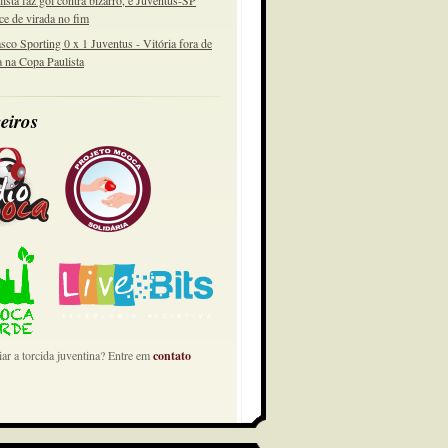
lista faz gol contra bizarro, e Juventus-SP
ce de virada no fim
sco Sporting 0 x 1 Juventus - Vitória fora de
a na Copa Paulista
eiros
ar a torcida juventina? Entre em
contato