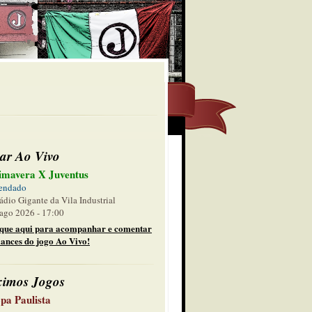
ar Ao Vivo
imavera X Juventus
endado
ádio Gigante da Vila Industrial
ago 2026 - 17:00
ique aqui para acompanhar e comentar
lances do jogo Ao Vivo!
ximos Jogos
pa Paulista