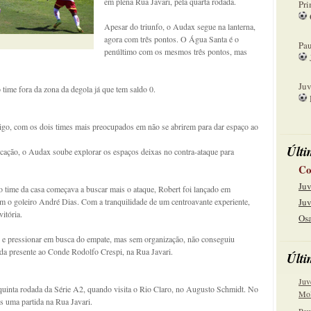
em plena Rua Javari, pela quarta rodada.
Pri
Apesar do triunfo, o Audax segue na lanterna,
08
agora com três pontos. O Água Santa é o
Pau
penúltimo com os mesmos três pontos, mas
15
Juv
time fora da zona da degola já que tem saldo 0.
22
rigo, com os dois times mais preocupados em não se abrirem para dar espaço ao
Últi
cação, o Audax soube explorar os espaços deixas no contra-ataque para
Co
Juv
o time da casa começava a buscar mais o ataque, Robert foi lançado em
com o goleiro André Dias. Com a tranquilidade de um centroavante experiente,
Juv
itória.
Osa
ir e pressionar em busca do empate, mas sem organização, não conseguiu
ida presente ao Conde Rodolfo Crespi, na Rua Javari.
Últi
Juv
uinta rodada da Série A2, quando visita o Rio Claro, no Augusto Schmidt. No
Mol
 uma partida na Rua Javari.