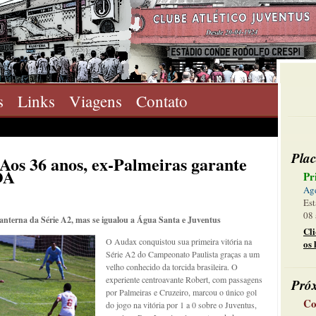
s
Links
Viagens
Contato
Plac
 Aos 36 anos, ex-Palmeiras garante
OA
Pr
Ag
Est
08 
lanterna da Série A2, mas se igualou a Água Santa e Juventus
Cl
O Audax conquistou sua primeira vitória na
os 
Série A2 do Campeonato Paulista graças a um
velho conhecido da torcida brasileira. O
experiente centroavante Robert, com passagens
Pró
por Palmeiras e Cruzeiro, marcou o único gol
Co
do jogo na vitória por 1 a 0 sobre o Juventus,