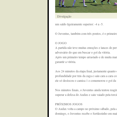
Divulgação
um saldo ligeiramente superior: -4 a -5.
O Juventus, também com três pontos, é o primeiro 
O JOGO
A partida não teve muitas emoções e lances de pe
adversário do que em buscar o gol da vitória.
Após um primeiro tempo arrastado e de muita mar
garantir a vitória.
Aos 24 minutos da etapa final, justamente quanto 
profundidade por trás da zaga e saiu cara a cara 
ele só deslocou o camisa 1 e comemorou o gol da v
Nos minutos finais, o Juventus ainda tentou reag
superar a defesa do Audax e saiu vaiado pela torc
PRÓXIMOS JOGOS
O Audax volta a campo no próximo sábado, pela q
domingo, o Juventus recebe o Sertãozinho em mais