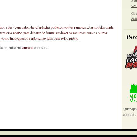
Pau
ven
Osa
cas
os sites (com a devida referência) podendo conter rumores e/ou notícias ainda
mentários abaixo para debater de forma saudável os assuntos com os outros
Parc
car como inadequados serão removidos sem aviso prévio.
favor, entre em
contato
conosco.
Quer apoi
conosco.