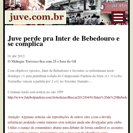
Juve perde pra Inter de Bebedouro e
se complica
01 abr 2012
O Moleque Travesso fica com 25 e fora do G8
Com objetivos opostos, Inter de Bebedouro e Juventus se enfrentaram neste
domingo (1) pela penúltima rodada do Campeonato Paulista da Série A3. O Lobo
Vermelho venceu a partida por 2 a 0, no Sócrates Stamato....
Continue lendo está notícia no site: FPF
http://www.futebolpaulista.com.br/noticias/Busca/2012/04/01/Inter%20de%20Bebed
Atenção: Algumas notícias são reproduções de outros sites (com a devida
referência) podendo conter rumores e/ou notícias ainda não divulgadas pelo clube.
Utilize o espaço de comentários abaixo para debater de forma saudável os assuntos
com os outros leitores. Comentários que o juve.com.br identificar como