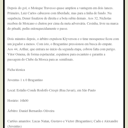
Depois do gol, o Moleque Travesso quase ampliou a vantagem em dois lances.
Primeiro, Luiz Carlos cabeceou com liberdade, mas para a linha de fundo. Na
sequência, Dener finalizou de direita e a bola subiu demais. Aos 32, Nicholas
recebeu de Moicano e chutou por cima da meta adversária. Cesinha, livre na marca
do pênalti, pediu enlouquecidamente o passe.
Dois minutos depois, o árbitro expulsou Klyverson e o time mooquense ficou com
um jogador a menos. Com isto, o Bragantino pressionou em busca do empate.
Aos 44, Arthur, que entrara no início da segunda etapa, cobrou falta com perigo.
Vitor Omena, de forma espetacular, espalmou para escanteio e garantiu a
passagem do Clube da Mooca para as semifinais.
Ficha técnica
Juventus 1 x 0 Bragantino
Local: Estádio Conde Rodolfo Crespi (Rua Javari), em São Paulo
Horário: 16h00
Árbitro: Daniel Bernardes Oliveira
Cartões amarelos: Lucas Natan, Gustavo e Victor (Bragantino); Cadu e Alexandre
(Juventus)