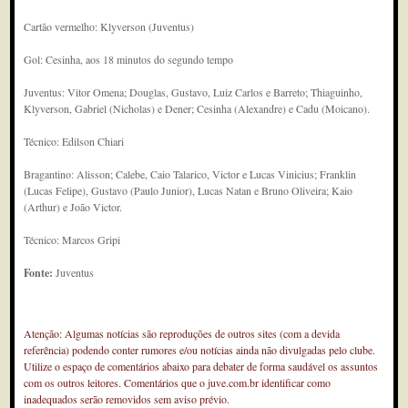
Cartão vermelho: Klyverson (Juventus)
Gol: Cesinha, aos 18 minutos do segundo tempo
Juventus: Vitor Omena; Douglas, Gustavo, Luiz Carlos e Barreto; Thiaguinho,
Klyverson, Gabriel (Nicholas) e Dener; Cesinha (Alexandre) e Cadu (Moicano).
Técnico: Edilson Chiari
Bragantino: Alisson; Calebe, Caio Talarico, Victor e Lucas Vinicius; Franklin
(Lucas Felipe), Gustavo (Paulo Junior), Lucas Natan e Bruno Oliveira; Kaio
(Arthur) e João Victor.
Técnico: Marcos Gripi
Fonte:
Juventus
Atenção: Algumas notícias são reproduções de outros sites (com a devida
referência) podendo conter rumores e/ou notícias ainda não divulgadas pelo clube.
Utilize o espaço de comentários abaixo para debater de forma saudável os assuntos
com os outros leitores. Comentários que o juve.com.br identificar como
inadequados serão removidos sem aviso prévio.