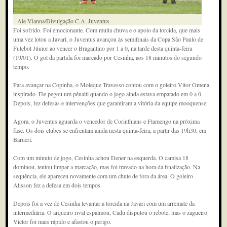
Ale Vianna/Divulgação C.A. Juventus
Foi sofrido. Foi emocionante. Com muita chuva e o apoio da torcida, que mais
uma vez lotou a Javari, o Juventus avançou às semifinais da Copa São Paulo de
Futebol Júnior ao vencer o Bragantino por 1 a 0, na tarde desta quinta-feira
(19/01). O gol da partida foi marcado por Cesinha, aos 18 minutos do segundo
tempo.
Para avançar na Copinha, o Moleque Travesso contou com o goleiro Vitor Omena
inspirado. Ele pegou um pênalti quando o jogo ainda estava empatado em 0 a 0.
Depois, fez defesas e intervenções que garantiram a vitória da equipe mooquense.
Agora, o Juventus aguarda o vencedor de Corinthians e Flamengo na próxima
fase. Os dois clubes se enfrentam ainda nesta quinta-feira, a partir das 19h30, em
Barueri.
Com um minuto de jogo, Cesinha achou Dener na esquerda. O camisa 18
dominou, tentou limpar a marcação, mas foi travado na hora da finalização. Na
sequência, ele apareceu novamente com um chute de fora da área. O goleiro
Alisson fez a defesa em dois tempos.
Depois foi a vez de Cesinha levantar a torcida na Javari com um arremate da
intermediária. O arqueiro rival espalmou, Cadu disputou o rebote, mas o zagueiro
Victor foi mais rápido e afastou o perigo.