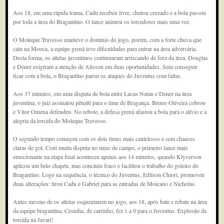
Aos 18, em uma rápida trama, Cadu recebeu livre, chutou cruzado e a bola passou
por toda a área do Bragantino. O lance animou os torcedores mais uma vez.
O Moleque Travesso manteve o domínio do jogo, porém, com a forte chuva que
caiu na Mooca, a equipe grená teve dificuldades para entrar na área adversária.
Desta forma, os atletas juventinos continuaram arriscando de fora da área. Douglas
e Dener exigiram a atenção de Alisson em duas oportunidades. Sem conseguir
ficar com a bola, o Bragantino parou os ataques do Juventus com faltas.
Aos 37 minutos, em uma disputa de bola entre Lucas Natan e Dener na área
juventina, o juiz assinalou pênalti para o time de Bragança. Bruno Oliveira cobrou
e Vitor Omena defendeu. No rebote, a defesa grená afastou a bola para o alívio e a
alegria da torcida do Moleque Travesso.
O segundo tempo começou com os dois times mais cautelosos e sem chances
claras de gol. Com muita disputa no meio de campo, o primeiro lance mais
emocionante na etapa final aconteceu apenas aos 14 minutos, quando Klyverson
aplicou um belo chapéu, mas concluiu fraco e facilitou o trabalho do goleiro do
Bragantino. Logo na sequência, o técnico do Juventus, Edilson Chiori, promoveu
duas alterações: tirou Cadu e Gabriel para as entradas de Moicano e Nicholas.
Antes mesmo de os atletas esquentarem no jogo, aos 18, após bate e rebate na área
da equipe bragantina, Cesinha, de carrinho, fez 1 a 0 para o Juventus. Explosão da
torcida na Javari!