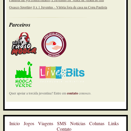
Osasco Sporting 0 x 1 Juventus - Vitória fora de casa na Copa Paulista
Parceiros
Quer apoiar a torcida juventina? Entre em
contato
conosco.
Início
Jogos
Viagens
SMS
Notícias
Colunas
Links
Contato