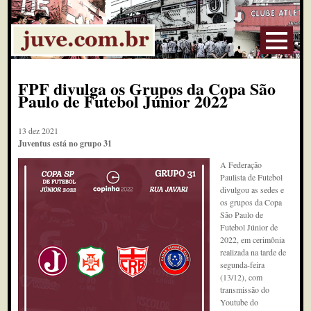
FPF divulga os Grupos da Copa São
Paulo de Futebol Júnior 2022
13 dez 2021
Juventus está no grupo 31
A Federação
Paulista de Futebol
divulgou as sedes e
os grupos da Copa
São Paulo de
Futebol Júnior de
2022, em cerimônia
realizada na tarde de
segunda-feira
(13/12), com
transmissão do
Youtube do