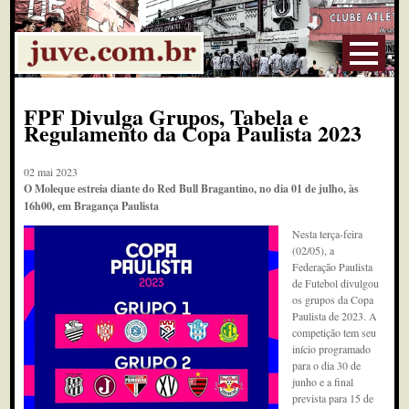
FPF Divulga Grupos, Tabela e
Regulamento da Copa Paulista 2023
02 mai 2023
O Moleque estreia diante do Red Bull Bragantino, no dia 01 de julho, às
16h00, em Bragança Paulista
Nesta terça-feira
(02/05), a
Federação Paulista
de Futebol divulgou
os grupos da Copa
Paulista de 2023. A
competição tem seu
início programado
para o dia 30 de
junho e a final
prevista para 15 de