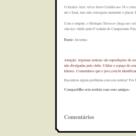
O técnico Alex Alves tirou Cesinha aos 38 e colo
até o final, mas não conseguiu aumentar o placar. F
Com o empate, o Moleque Travesso chega aos seis 
clássico válido pela 6ª rodada do Campeonato Paul
Fonte:
Juventus
Atenção: Algumas notícias são reproduções de outr
não divulgadas pelo clube. Utilize o espaço de co
leitores. Comentários que o juve.com.br identifi
Encontrou algum problema com esta notícia? Por 
Compartilhe esta notícia com seus amigos:
Comentários