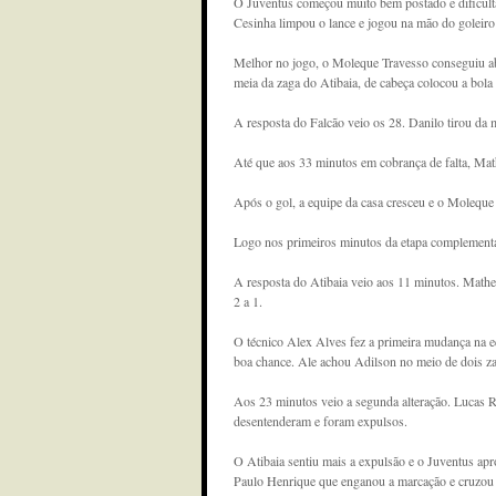
O Juventus começou muito bem postado e dificult
Cesinha limpou o lance e jogou na mão do goleiro 
Melhor no jogo, o Moleque Travesso conseguiu ab
meia da zaga do Atibaia, de cabeça colocou a bola
A resposta do Falcão veio os 28. Danilo tirou da m
Até que aos 33 minutos em cobrança de falta, Mathe
Após o gol, a equipe da casa cresceu e o Moleque 
Logo nos primeiros minutos da etapa complementar
A resposta do Atibaia veio aos 11 minutos. Matheu
2 a 1.
O técnico Alex Alves fez a primeira mudança na eq
boa chance. Ale achou Adilson no meio de dois za
Aos 23 minutos veio a segunda alteração. Lucas R
desentenderam e foram expulsos.
O Atibaia sentiu mais a expulsão e o Juventus ap
Paulo Henrique que enganou a marcação e cruzou p