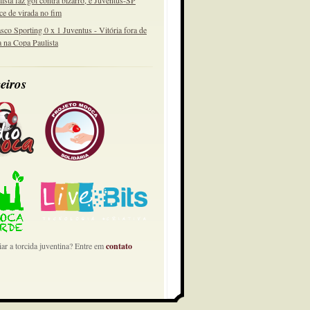
lista faz gol contra bizarro, e Juventus-SP
ce de virada no fim
sco Sporting 0 x 1 Juventus - Vitória fora de
a na Copa Paulista
eiros
ar a torcida juventina? Entre em
contato