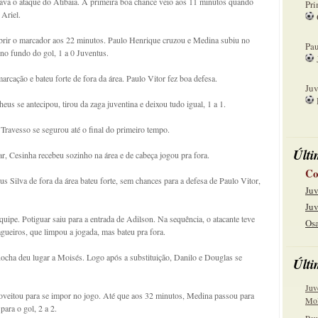
ava o ataque do Atibaia. A primeira boa chance veio aos 11 minutos quando
Pri
Ariel.
08
rir o marcador aos 22 minutos. Paulo Henrique cruzou e Medina subiu no
Pau
 no fundo do gol, 1 a 0 Juventus.
15
arcação e bateu forte de fora da área. Paulo Vitor fez boa defesa.
Juv
us se antecipou, tirou da zaga juventina e deixou tudo igual, 1 a 1.
22
Travesso se segurou até o final do primeiro tempo.
Últi
, Cesinha recebeu sozinho na área e de cabeça jogou pra fora.
Co
s Silva de fora da área bateu forte, sem chances para a defesa de Paulo Vitor,
Juv
Juv
uipe. Potiguar saiu para a entrada de Adilson. Na sequência, o atacante teve
Osa
gueiros, que limpou a jogada, mas bateu pra fora.
ocha deu lugar a Moisés. Logo após a substituição, Danilo e Douglas se
Últi
Juv
roveitou para se impor no jogo. Até que aos 32 minutos, Medina passou para
Mol
ara o gol, 2 a 2.