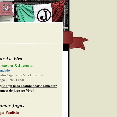
ar Ao Vivo
imavera X Juventus
endado
ádio Gigante da Vila Industrial
ago 2026 - 17:00
ique aqui para acompanhar e comentar
lances do jogo Ao Vivo!
ximos Jogos
pa Paulista