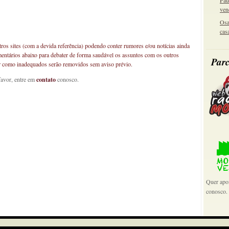
Pau
ven
Osa
cas
os sites (com a devida referência) podendo conter rumores e/ou notícias ainda
mentários abaixo para debater de forma saudável os assuntos com os outros
Parc
car como inadequados serão removidos sem aviso prévio.
favor, entre em
contato
conosco.
Quer apoi
conosco.