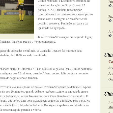
Com o resultado, a Locomotiva terminou na
Pri
primeira colocação do Grupo 3, com 12
pontos. A AFE também fez a melhor
08
campanha geral do campeonato e agora pega o
Pau
Ituano com a vantagem de escolher se vai
decidir o acesso ao Paulistão em casa e da
15
igualdade no agregado.
Juv
Já o Juventus-SP avançou em segundo lugar,
22
inalistas. Na semi, pegará o Votuporanguense.
gação da tabela das semifinais. O Conselho Técnico foi marcado pela
Últi
ta-feira, às 14h30, na sede da entidade.
Co
Juv
 chances claras. O Juventus-SP não assustou o goleiro Dênis Júnior nenhuma
e perigosa, aos 32 minutos, quando Albano cobrou falta perigosa no canto
Juv
, além de pegar o rebote, também.
Osa
roviária teve mais posse de bola e Juventus-SP apenas se defendeu. Apesar
só saiu aos 29 minutos, quando Albano recebeu sozinho na entrada da área e
Últi
De tanto tentar, a Locomotiva marcou com Vitor Barreto aos 37 minutos. O
arelli, que soltou uma bola cruzada pela esquerda, e finalizou para o gol. Na
Juv
em e ainda teve o lateral-direito Lucas Rodrigues expulso após falta dura no
Mol
a casa conseguiu garantir a vitória.