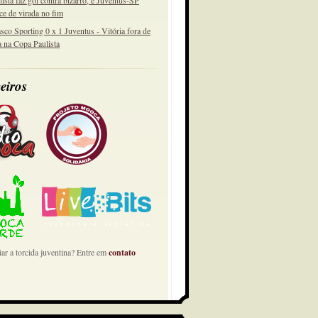
lista faz gol contra bizarro, e Juventus-SP
ce de virada no fim
sco Sporting 0 x 1 Juventus - Vitória fora de
a na Copa Paulista
eiros
ar a torcida juventina? Entre em
contato