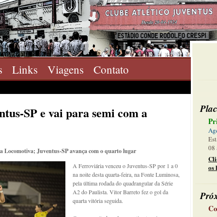
s
Links
Viagens
Contato
Plac
ntus-SP e vai para semi com a
Pr
Ag
Est
08 
 da Locomotiva; Juventus-SP avança com o quarto lugar
Cl
A Ferroviária venceu o Juventus-SP por 1 a 0
os 
na noite desta quarta-feira, na Fonte Luminosa,
pela última rodada do quadrangular da Série
A2 do Paulista. Vitor Barreto fez o gol da
Pró
quarta vitória seguida.
Co