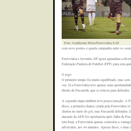
Foto: Guilherme Moro/Ferroviária SAF
com nove pontos e quarta campanha entre os semif
Ferroviária e Juventus-SP agora aguardam a divul
Federação Paulista de Futebol (FPF) para esta quin
O jogo
O primeiro tempo foi muito equilibrado, mas sem
vez. Já a Ferroviária teve apenas uma oportunidad
direito de Passarelli, que se esticou para defender
A segunda etapa também teve pouca emoção. A Fer
disso, a primeira chance criada pela Ferroviária 
chutou no meio do gol, mas Passarelli defendeu. 
atacante da AFE foi oportunista após falha de Pass
reta final, a Ferroviária apenas controlou a vantag
adversário, aos 44 minutos. Apesar disso, o time d