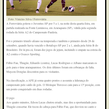
Foto: Vinicius Silva / Ferroviária
A Ferroviária goleou o Juventus-SP por 5 a 1, na noite desta quarta-feira, em
partida realizada na Fonte Luminosa, em Araraquara (SP), válida pela segunda
rodada da Série A2 do Campeonato Paulista.
Foi o primeiro triunfo afeano na temporada e também o primeiro desde 28 de
setembro, quando havia vencido o Botafogo-SP por 2 a 1, ainda pela Série B do
Brasileiro. De lá pra cá, foram dez jogos de jejum, incluindo o empate na estreia da
A2 contra o Osasco Sporting.
Fábio Fau, Thiagão, Eduardo (contra), Lucas Rodrigues e Albano marcaram os
gols para o time araraquarense. Os dois últimos foram em cobranças de falta.
Maycon Douglas descontou para os visitantes.
Na classificação, a AFE já soma quatro pontos e assumiu a liderança do
campeonato pelo saldo de gols. O Moleque Travesso caiu para a 13ª posição, com
um ponto conquistado em duas rodadas.
O jogo
Aos quatro minutos, Edson Lucas chutou errado, mas deu a oportunidade para
Thiagão consertar. Ele tocou de cabeça para Fábio Fau, que desviou no canto e