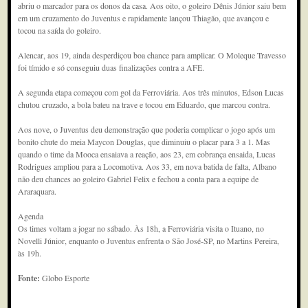
abriu o marcador para os donos da casa. Aos oito, o goleiro Dênis Júnior saiu bem
em um cruzamento do Juventus e rapidamente lançou Thiagão, que avançou e
tocou na saída do goleiro.
Alencar, aos 19, ainda desperdiçou boa chance para amplicar. O Moleque Travesso
foi tímido e só conseguiu duas finalizações contra a AFE.
A segunda etapa começou com gol da Ferroviária. Aos três minutos, Edson Lucas
chutou cruzado, a bola bateu na trave e tocou em Eduardo, que marcou contra.
Aos nove, o Juventus deu demonstração que poderia complicar o jogo após um
bonito chute do meia Maycon Douglas, que diminuiu o placar para 3 a 1. Mas
quando o time da Mooca ensaiava a reação, aos 23, em cobrança ensaida, Lucas
Rodrigues ampliou para a Locomotiva. Aos 33, em nova batida de falta, Albano
não deu chances ao goleiro Gabriel Felix e fechou a conta para a equipe de
Araraquara.
Agenda
Os times voltam a jogar no sábado. Às 18h, a Ferroviária visita o Ituano, no
Novelli Júnior, enquanto o Juventus enfrenta o São José-SP, no Martins Pereira,
às 19h.
Fonte:
Globo Esporte